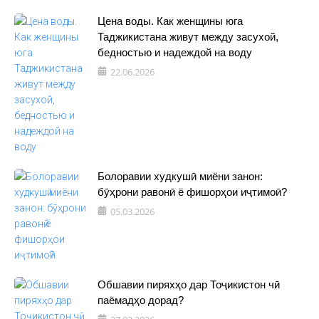
Цена воды. Как женщины юга
Таджикистана живут между засухой,
бедностью и надеждой на воду
22.06.2026
Болоравии худкушӣ миёни занон:
бӯҳрони равонӣ ё фишорҳои иҷтимоӣ?
05.03.2026
Обшавии пиряхҳо дар Тоҷикистон чӣ
паёмадҳо дорад?