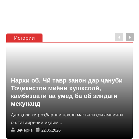
Истории
Нархи об. Чӣ тавр занон дар ҷануби
Тоҷикистон миёни хушксолӣ,
камбизоатӣ ва умед ба об зиндагӣ
мекунанд
Дар ҳоле ки роҳбарони ҷаҳон масъалаҳои амнияти
об, тағйирёбии иқлим...
Вечерка
22.06.2026