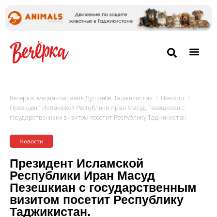
/
/
Вечёрка: медиакомпания Душанбе, Таджикистан
Новости
Президент Исламской Республики Иран Масуд Пезешкиан с
государственным визитом посетит Республику Таджикистан.
Новости
Президент Исламской
Республики Иран Масуд
Пезешкиан с государственным
визитом посетит Республику
Таджикистан.