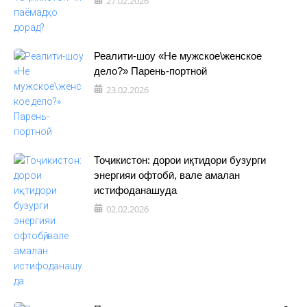
27.02.2026
Реалити-шоу «Не мужское\женское
дело?» Парень-портной
23.02.2026
Тоҷикистон: дорои иқтидори бузурги
энергияи офтобӣ, вале амалан
истифоданашуда
02.02.2026