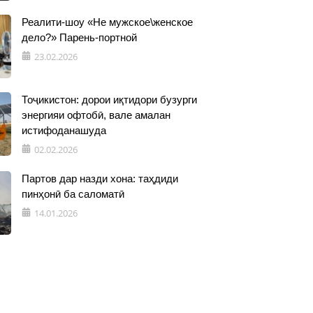
Реалити-шоу «Не мужское\женское
дело?» Парень-портной
23.02.2026
Тоҷикистон: дорои иқтидори бузурги
энергияи офтобӣ, вале амалан
истифоданашуда
02.02.2026
Партов дар назди хона: таҳдиди
пинҳонӣ ба саломатӣ
14.01.2026