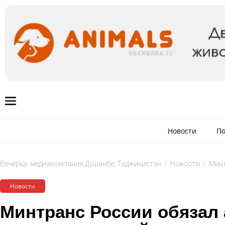
Новости
По
Вечёрка: медиакомпания Душанбе, Таджикистан
/
Новости
/
Минт
Новости
Минтранс России обязал