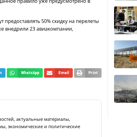
 данное правило уже предусмотрено в
ут предоставлять 50% скидку на перелеты
 уже внедрили 23 авиакомпании,
m
WhatsApp
Email
Print
востей, актуальные материалы,
ы, экономические и политические