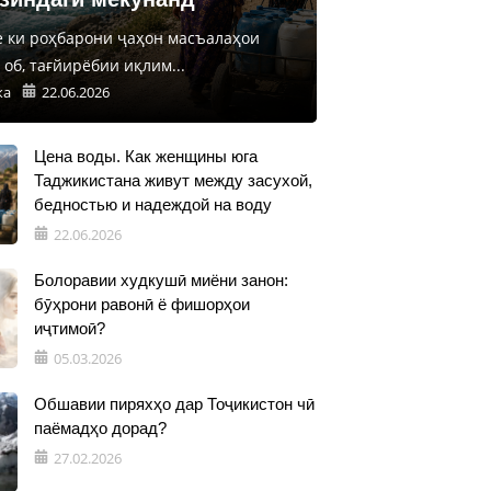
е ки роҳбарони ҷаҳон масъалаҳои
об, тағйирёбии иқлим...
ка
22.06.2026
Цена воды. Как женщины юга
Таджикистана живут между засухой,
бедностью и надеждой на воду
22.06.2026
Болоравии худкушӣ миёни занон:
бӯҳрони равонӣ ё фишорҳои
иҷтимоӣ?
05.03.2026
Обшавии пиряхҳо дар Тоҷикистон чӣ
паёмадҳо дорад?
27.02.2026