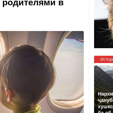
 родителями в
Истор
Нархи
ҷануб
хушкс
ба об