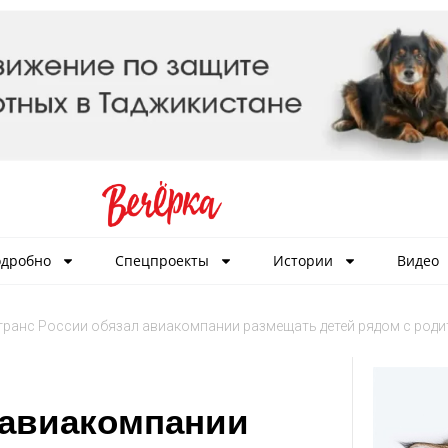
дробно
Спецпроекты
Истории
Видео
ранс России обязал авиакомпании размещать детей рядом с роди
 авиакомпании