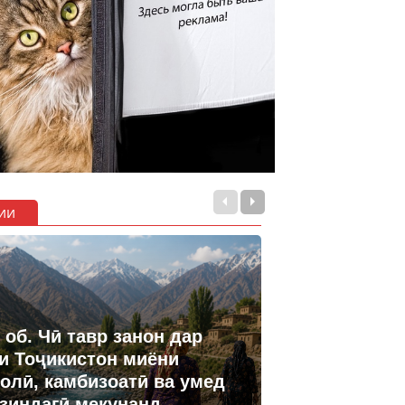
ии
 об. Чӣ тавр занон дар
и Тоҷикистон миёни
олӣ, камбизоатӣ ва умед
 зиндагӣ мекунанд