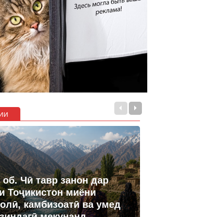
ии
 об. Чӣ тавр занон дар
и Тоҷикистон миёни
олӣ, камбизоатӣ ва умед
 зиндагӣ мекунанд