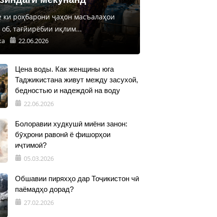
е ки роҳбарони ҷаҳон масъалаҳои
об, тағйирёбии иқлим...
ка
22.06.2026
Цена воды. Как женщины юга
Таджикистана живут между засухой,
бедностью и надеждой на воду
22.06.2026
Болоравии худкушӣ миёни занон:
бӯҳрони равонӣ ё фишорҳои
иҷтимоӣ?
05.03.2026
Обшавии пиряхҳо дар Тоҷикистон чӣ
паёмадҳо дорад?
27.02.2026