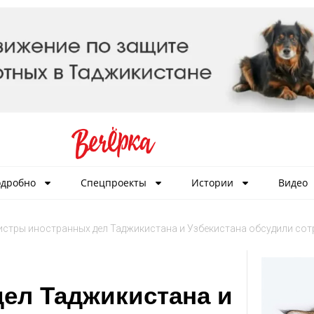
дробно
Спецпроекты
Истории
Видео
стры иностранных дел Таджикистана и Узбекистана обсудили сотр
ел Таджикистана и