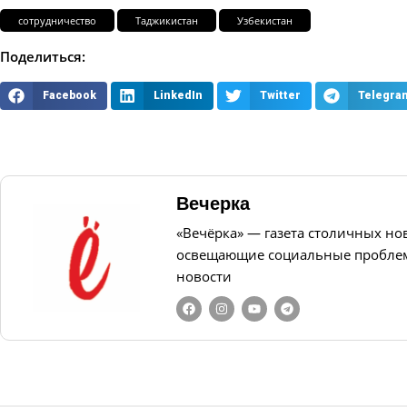
сотрудничество
Таджикистан
Узбекистан
Поделиться:
Facebook
LinkedIn
Twitter
Telegra
Вечерка
«Вечёрка» — газета столичных но
освещающие социальные проблем
новости