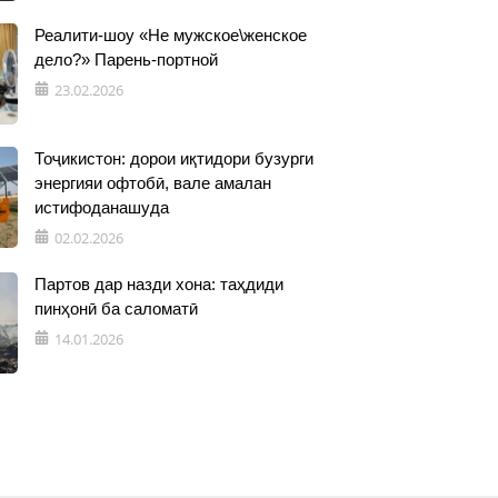
Реалити-шоу «Не мужское\женское
дело?» Парень-портной
23.02.2026
Тоҷикистон: дорои иқтидори бузурги
энергияи офтобӣ, вале амалан
истифоданашуда
02.02.2026
Партов дар назди хона: таҳдиди
пинҳонӣ ба саломатӣ
14.01.2026