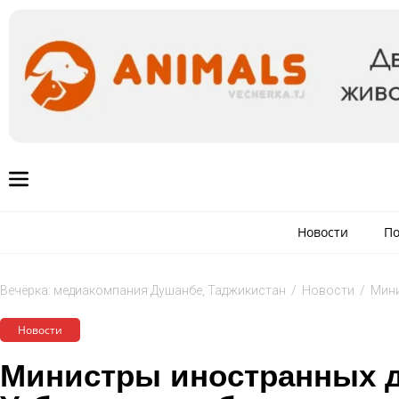
Новости
По
Вечёрка: медиакомпания Душанбе, Таджикистан
/
Новости
/
Мини
Новости
Министры иностранных д