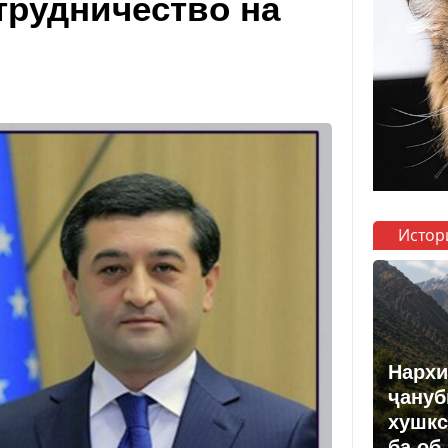
трудничество на
Истор
Нархи
ҷануб
хушкс
ба об