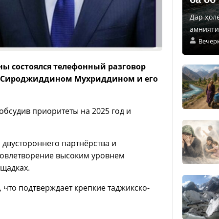
Дар ҳол
амнияти 
Вечер
оны состоялся телефонный разговор
 Сироджиддином Мухриддином и его
обсудив приоритеты на 2025 год и
 двустороннего партнёрства и
довлетворение высоким уровнем
щадках.
 что подтверждает крепкие таджикско-