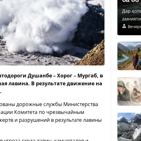
Дар ҳол
амнияти 
Вечер
автодороги Душанбе – Хорог – Мургаб, в
ая лавина. В результате движение на
.
вованы дорожные службы Министерства
рмации Комитета по чрезвычайным
жертв и разрушений в результате лавины
я угроза схода лавин, камнепадов и