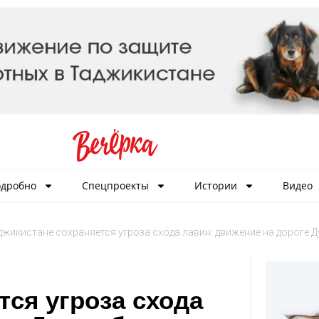
дробно
Спецпроекты
Истории
Видео
джикистане сохраняется угроза схода лавин: движение на дороге
тся угроза схода