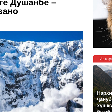
ге Душанбе –
вано
Истор
Нархи
ҷануб
хушкс
ба об