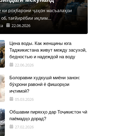
е ки роҳбарони ҷаҳон масъалаҳои
об, тағйирёбии иқлим...
ка
22.06.2026
Цена воды. Как женщины юга
Таджикистана живут между засухой,
бедностью и надеждой на воду
22.06.2026
Болоравии худкушӣ миёни занон:
бӯҳрони равонӣ ё фишорҳои
иҷтимоӣ?
05.03.2026
Обшавии пиряхҳо дар Тоҷикистон чӣ
паёмадҳо дорад?
27.02.2026