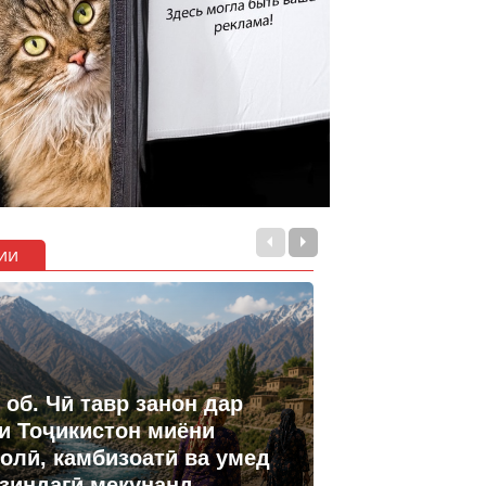
ии
 об. Чӣ тавр занон дар
и Тоҷикистон миёни
олӣ, камбизоатӣ ва умед
 зиндагӣ мекунанд