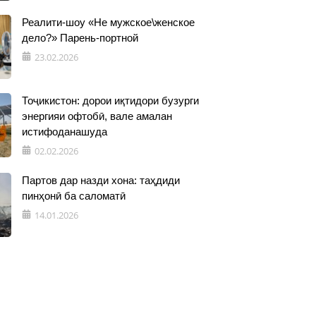
Реалити-шоу «Не мужское\женское
дело?» Парень-портной
23.02.2026
Тоҷикистон: дорои иқтидори бузурги
энергияи офтобӣ, вале амалан
истифоданашуда
02.02.2026
Партов дар назди хона: таҳдиди
пинҳонӣ ба саломатӣ
14.01.2026