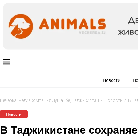
Новости
По
Вечёрка: медиакомпания Душанбе, Таджикистан
/
Новости
/
В Та
Новости
В Таджикистане сохраняе