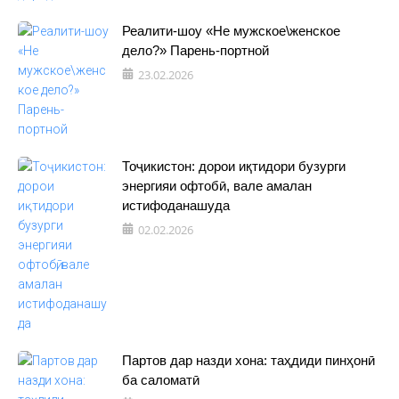
Реалити-шоу «Не мужское\женское
дело?» Парень-портной
23.02.2026
Тоҷикистон: дорои иқтидори бузурги
энергияи офтобӣ, вале амалан
истифоданашуда
02.02.2026
Партов дар назди хона: таҳдиди пинҳонӣ
ба саломатӣ