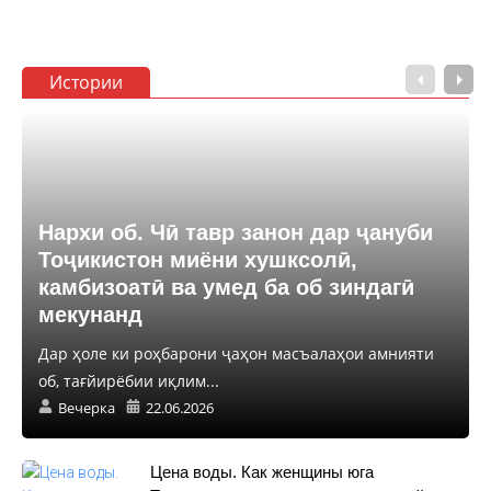
Истории
Нархи об. Чӣ тавр занон дар ҷануби
Тоҷикистон миёни хушксолӣ,
камбизоатӣ ва умед ба об зиндагӣ
мекунанд
Дар ҳоле ки роҳбарони ҷаҳон масъалаҳои амнияти
об, тағйирёбии иқлим...
Вечерка
22.06.2026
Цена воды. Как женщины юга