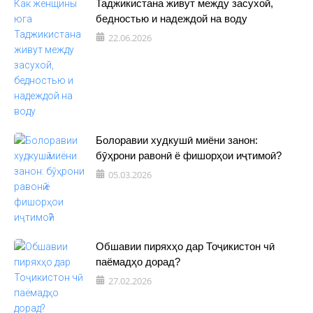
Таджикистана живут между засухой,
бедностью и надеждой на воду
22.06.2026
Болоравии худкушӣ миёни занон:
бӯҳрони равонӣ ё фишорҳои иҷтимоӣ?
05.03.2026
Обшавии пиряхҳо дар Тоҷикистон чӣ
паёмадҳо дорад?
27.02.2026