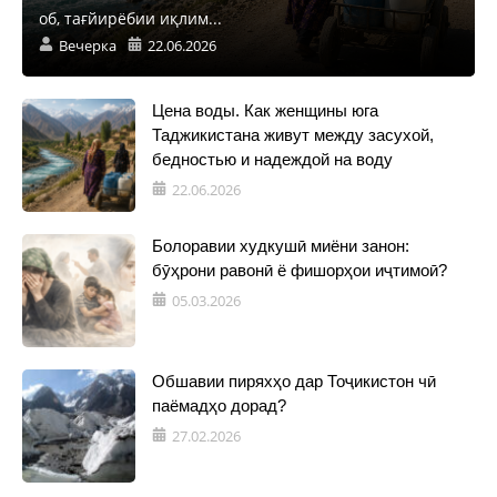
об, тағйирёбии иқлим...
Вечерка
22.06.2026
Цена воды. Как женщины юга
Таджикистана живут между засухой,
бедностью и надеждой на воду
22.06.2026
Болоравии худкушӣ миёни занон:
бӯҳрони равонӣ ё фишорҳои иҷтимоӣ?
05.03.2026
Обшавии пиряхҳо дар Тоҷикистон чӣ
паёмадҳо дорад?
27.02.2026