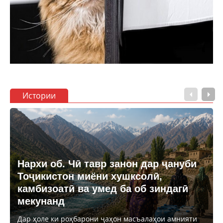
Истории
Нархи об. Чӣ тавр занон дар ҷануби
Тоҷикистон миёни хушксолӣ,
камбизоатӣ ва умед ба об зиндагӣ
мекунанд
Дар ҳоле ки роҳбарони ҷаҳон масъалаҳои амнияти