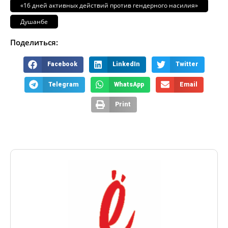
«16 дней активных действий против гендерного насилия»
Душанбе
Поделиться:
Facebook
LinkedIn
Twitter
Telegram
WhatsApp
Email
Print