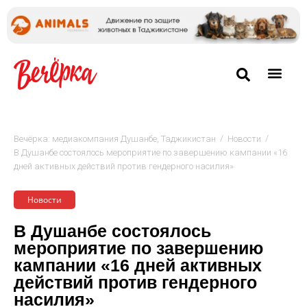
/
/
Вечёрка: медиакомпания Душанбе, Таджикистан
Новости
В Душанбе состоялось мероприятие по завершению кампании «16
дней активных действий против гендерного насилия»
Новости
В Душанбе состоялось
мероприятие по завершению
кампании «16 дней активных
действий против гендерного
насилия»