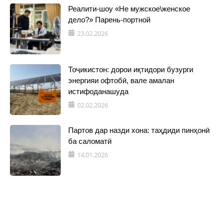
Реалити-шоу «Не мужское\женское
дело?» Парень-портной
23.02.2026
Тоҷикистон: дорои иқтидори бузурги
энергияи офтобӣ, вале амалан
истифоданашуда
02.02.2026
Партов дар назди хона: таҳдиди пинҳонӣ
ба саломатӣ
14.01.2026