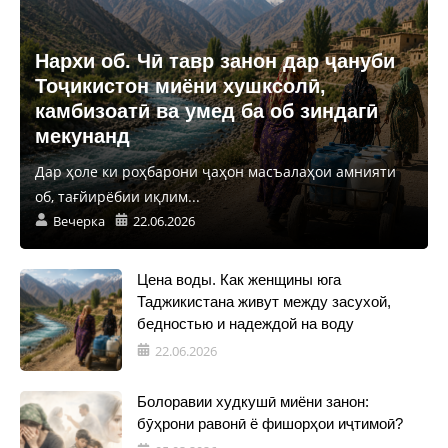
Нархи об. Чӣ тавр занон дар ҷануби
Тоҷикистон миёни хушксолӣ,
камбизоатӣ ва умед ба об зиндагӣ
мекунанд
Дар ҳоле ки роҳбарони ҷаҳон масъалаҳои амнияти
об, тағйирёбии иқлим...
Вечерка
22.06.2026
Цена воды. Как женщины юга
Таджикистана живут между засухой,
бедностью и надеждой на воду
22.06.2026
Болоравии худкушӣ миёни занон:
бӯҳрони равонӣ ё фишорҳои иҷтимоӣ?