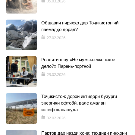
05.03.2026
Обшавии пиряхҳо дар Тоҷикистон чӣ
паёмадҳо дорад?
27.02.2026
Реалити-шоу «Не мужское\женское
дело?» Парень-портной
23.02.2026
Тоҷикистон: дорои иқтидори бузурги
энергияи офтобӣ, вале амалан
истифоданашуда
02.02.2026
Партов дар назди хона: таҳдиди пинҳонӣ