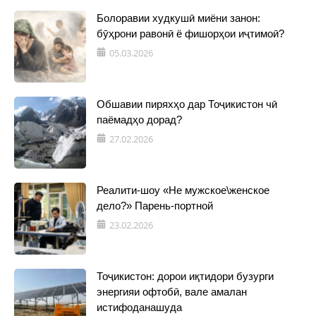
Болоравии худкушӣ миёни занон:
бӯҳрони равонӣ ё фишорҳои иҷтимоӣ?
05.03.2026
Обшавии пиряхҳо дар Тоҷикистон чӣ
паёмадҳо дорад?
27.02.2026
Реалити-шоу «Не мужское\женское
дело?» Парень-портной
23.02.2026
Тоҷикистон: дорои иқтидори бузурги
энергияи офтобӣ, вале амалан
истифоданашуда