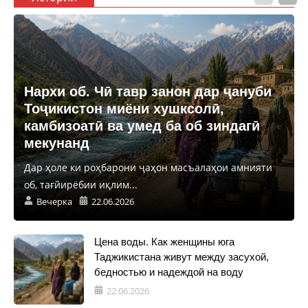
Нархи об. Чӣ тавр занон дар ҷануби
Тоҷикистон миёни хушксолӣ,
камбизоатӣ ва умед ба об зиндагӣ
мекунанд
Дар ҳоле ки роҳбарони ҷаҳон масъалаҳои амнияти
об, тағйирёбии иқлим...
Вечерка
22.06.2026
Цена воды. Как женщины юга
Таджикистана живут между засухой,
бедностью и надеждой на воду
22.06.2026