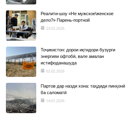
Реалити-шоу «Не мужское\женское
дело?» Парень-портной
23.02.2026
Тоҷикистон: дорои иқтидори бузурги
энергияи офтобӣ, вале амалан
истифоданашуда
02.02.2026
Партов дар назди хона: таҳдиди пинҳонӣ
ба саломатӣ
14.01.2026