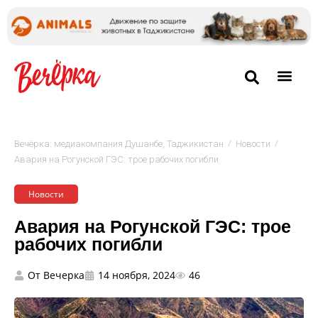
/
/
Вечёрка: медиакомпания Душанбе, Таджикистан
Новости
Авария на Рогунской ГЭС: трое рабочих погибли
Новости
Авария на Рогунской ГЭС: трое
рабочих погибли
От
Вечерка
14 ноября, 2024
46