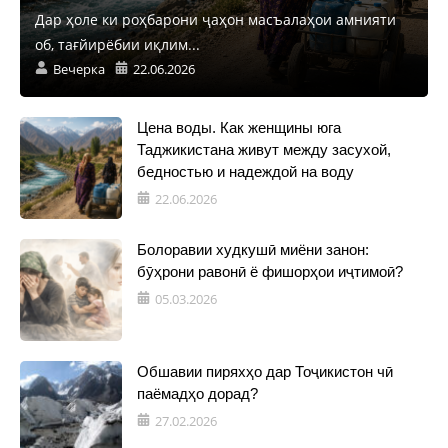
Дар ҳоле ки роҳбарони ҷаҳон масъалаҳои амнияти
об, тағйирёбии иқлим...
Вечерка
22.06.2026
Цена воды. Как женщины юга
Таджикистана живут между засухой,
бедностью и надеждой на воду
22.06.2026
Болоравии худкушӣ миёни занон:
бӯҳрони равонӣ ё фишорҳои иҷтимоӣ?
05.03.2026
Обшавии пиряхҳо дар Тоҷикистон чӣ
паёмадҳо дорад?
27.02.2026