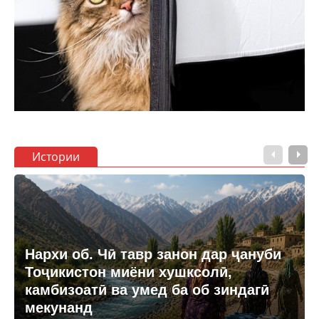
Истории
Нархи об. Чӣ тавр занон дар ҷануби
Тоҷикистон миёни хушксолӣ,
камбизоатӣ ва умед ба об зиндагӣ
мекунанд