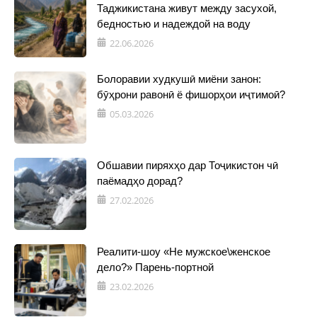
Таджикистана живут между засухой,
бедностью и надеждой на воду
22.06.2026
Болоравии худкушӣ миёни занон:
бӯҳрони равонӣ ё фишорҳои иҷтимоӣ?
05.03.2026
Обшавии пиряхҳо дар Тоҷикистон чӣ
паёмадҳо дорад?
27.02.2026
Реалити-шоу «Не мужское\женское
дело?» Парень-портной
23.02.2026