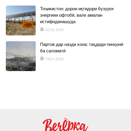
Тоҷикистон: дорои иқтидори бузурги
энергияи офтобӣ, вале амалан
истифоданашуда
02.02.2026
Партов дар назди хона: таҳдиди пинҳонӣ
ба саломатӣ
14.01.2026