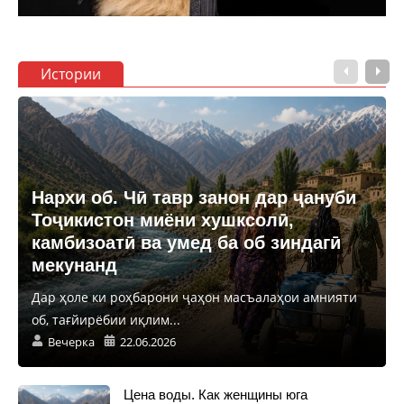
Истории
Нархи об. Чӣ тавр занон дар ҷануби
Тоҷикистон миёни хушксолӣ,
камбизоатӣ ва умед ба об зиндагӣ
мекунанд
Дар ҳоле ки роҳбарони ҷаҳон масъалаҳои амнияти
об, тағйирёбии иқлим...
Вечерка
22.06.2026
Цена воды. Как женщины юга