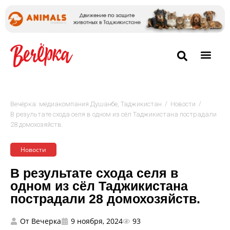
/
/
Вечёрка: медиакомпания Душанбе, Таджикистан
Новости
В результате схода селя в одном из сёл Таджикистана пострадали
28 домохозяйств.
Новости
В результате схода селя в
одном из сёл Таджикистана
пострадали 28 домохозяйств.
От
Вечерка
9 ноября, 2024
93