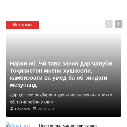
Истории
Нархи об. Чӣ тавр занон дар ҷануби
Тоҷикистон миёни хушксолӣ,
камбизоатӣ ва умед ба об зиндагӣ
мекунанд
Дар ҳоле ки роҳбарони ҷаҳон масъалаҳои амнияти
об, тағйирёбии иқлим...
Вечерка
22.06.2026
Цена воды. Как женщины юга