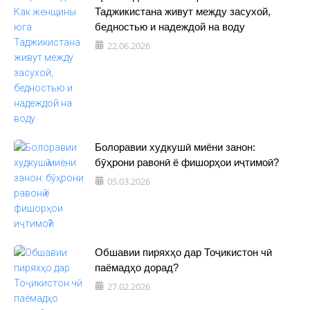
Таджикистана живут между засухой,
бедностью и надеждой на воду
22.06.2026
Болоравии худкушӣ миёни занон:
бӯҳрони равонӣ ё фишорҳои иҷтимоӣ?
05.03.2026
Обшавии пиряхҳо дар Тоҷикистон чӣ
паёмадҳо дорад?
27.02.2026