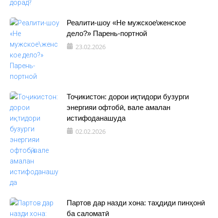
Реалити-шоу «Не мужское\женское
дело?» Парень-портной
23.02.2026
Тоҷикистон: дорои иқтидори бузурги
энергияи офтобӣ, вале амалан
истифоданашуда
02.02.2026
Партов дар назди хона: таҳдиди пинҳонӣ
ба саломатӣ