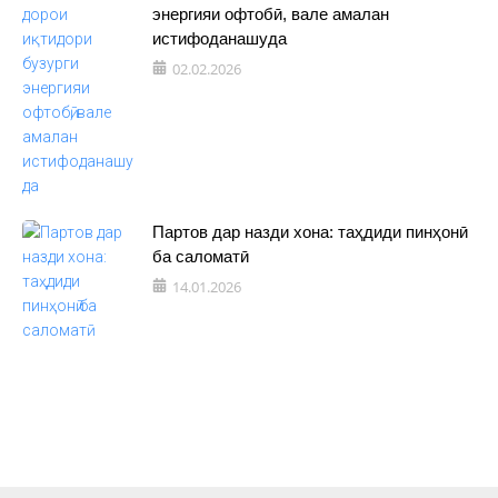
энергияи офтобӣ, вале амалан
истифоданашуда
02.02.2026
Партов дар назди хона: таҳдиди пинҳонӣ
ба саломатӣ
14.01.2026