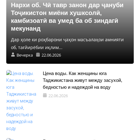
Нархи об. Чӣ тавр занон дар ҷануби
Тоҷикистон миёни хушксолӣ,
камбизоатӣ ва умед ба об зиндагӣ
мекунанд
Дар ҳоле ки роҳбарони ҷаҳон масъалаҳои амнияти
об, тағйирёбии иқлим...
Вечерка
22.06.2026
Цена воды. Как женщины юга
Таджикистана живут между засухой,
бедностью и надеждой на воду
22.06.2026