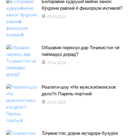
Болоравии худкушӣ миёни занон:
бӯҳрони равонӣ ё фишорҳои иҷтимоӣ?
05.03.2026
Обшавии пиряхҳо дар Тоҷикистон чӣ
паёмадҳо дорад?
27.02.2026
Реалити-шоу «Не мужское\женское
дело?» Парень-портной
23.02.2026
Тоҷикистон: дорои иқтидори бузурги