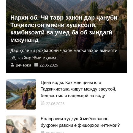
Нархи об. Чӣ тавр занон дар ҷануби
Тоҷикистон миёни хушксолӣ,
камбизоатӣ ва умед ба об зиндагӣ
мекунанд
Дар ҳоле ки роҳбарони ҷаҳон масъалаҳои амнияти
об, тағйирёбии иқлим...
Вечерка
22.06.2026
Цена воды. Как женщины юга
Таджикистана живут между засухой,
бедностью и надеждой на воду
22.06.2026
Болоравии худкушӣ миёни занон:
бӯҳрони равонӣ ё фишорҳои иҷтимоӣ?