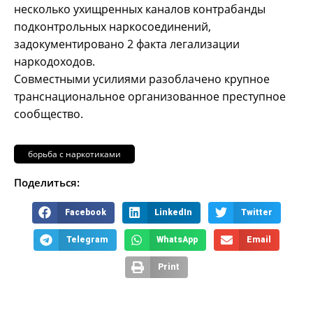
несколько ухищренных каналов контрабанды
подконтрольных наркосоединений,
задокументировано 2 факта легализации
наркодоходов.
Совместными усилиями разоблачено крупное
транснациональное организованное преступное
сообщество.
борьба с наркотиками
Поделиться:
Facebook
LinkedIn
Twitter
Telegram
WhatsApp
Email
Print