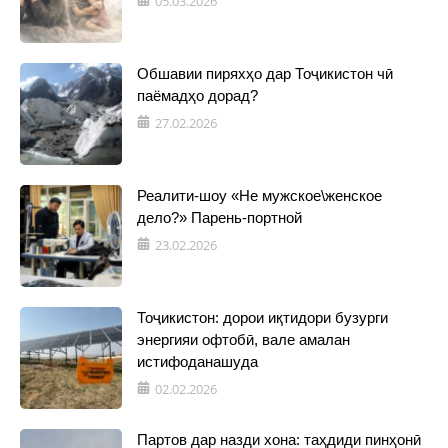
05.03.2026
Обшавии пиряхҳо дар Тоҷикистон чӣ
паёмадҳо дорад?
27.02.2026
Реалити-шоу «Не мужское\женское
дело?» Парень-портной
23.02.2026
Тоҷикистон: дорои иқтидори бузурги
энергияи офтобӣ, вале амалан
истифоданашуда
02.02.2026
Партов дар назди хона: таҳдиди пинҳонӣ