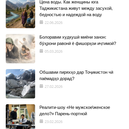
Цена воды. Как женщины юга
Таджикистана живут между засухой,
бедностью и надеждой на воду
22.06.2026
Болоравии худкушӣ миёни занон:
бӯҳрони равонӣ ё фишорҳои иҷтимоӣ?
05.03.2026
Обшавии пиряхҳо дар Тоҷикистон чӣ
паёмадҳо дорад?
27.02.2026
Реалити-шоу «Не мужское\женское
дело?» Парень-портной
23.02.2026