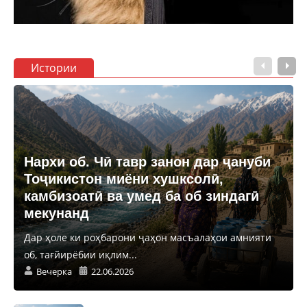
Истории
Нархи об. Чӣ тавр занон дар ҷануби
Тоҷикистон миёни хушксолӣ,
камбизоатӣ ва умед ба об зиндагӣ
мекунанд
Дар ҳоле ки роҳбарони ҷаҳон масъалаҳои амнияти
об, тағйирёбии иқлим...
Вечерка
22.06.2026