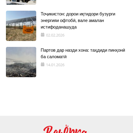
Тоҷикистон: дорои иқтидори бузурги
энергияи офтобӣ, вале амалан
истифоданашуда
02.02.2026
Партов дар назди хона: таҳдиди пинҳонӣ
ба саломатӣ
14.01.2026