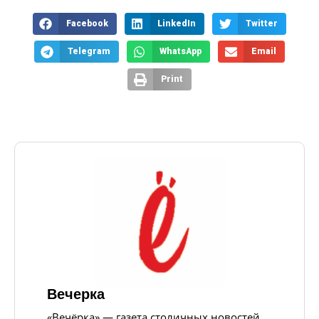
Facebook
LinkedIn
Twitter
Telegram
WhatsApp
Email
Print
Вечерка
«Вечёрка» — газета столичных новостей,