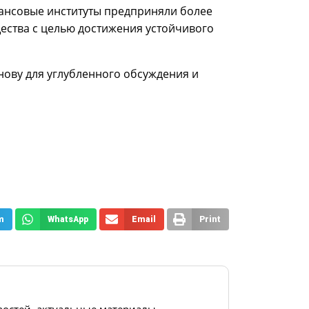
нансовые институты предприняли более
ества с целью достижения устойчивого
нову для углубленного обсуждения и
m
WhatsApp
Email
Print
востей, актуальные материалы,