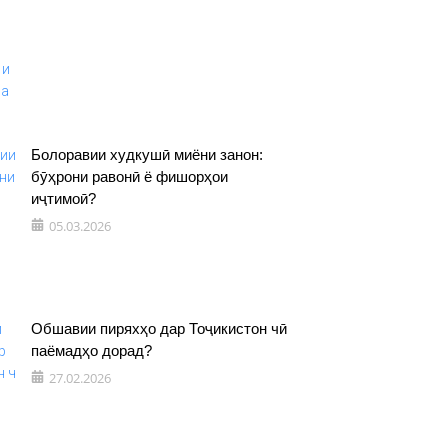
Болоравии худкушӣ миёни занон:
бӯҳрони равонӣ ё фишорҳои
иҷтимоӣ?
05.03.2026
Обшавии пиряхҳо дар Тоҷикистон чӣ
паёмадҳо дорад?
27.02.2026