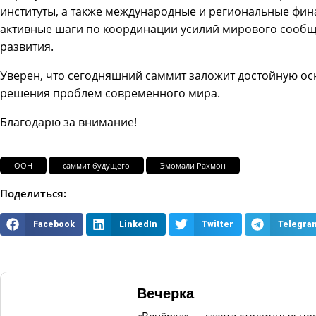
институты, а также международные и региональные фи
активные шаги по координации усилий мирового сообщ
развития.
Уверен, что сегодняшний саммит заложит достойную ос
решения проблем современного мира.
Благодарю за внимание!
ООН
саммит будущего
Эмомали Рахмон
Поделиться:
Facebook
LinkedIn
Twitter
Telegra
Вечерка
«Вечёрка» — газета столичных но