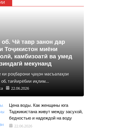
ии
 об. Чӣ тавр занон дар
и Тоҷикистон миёни
олӣ, камбизоатӣ ва умед
 зиндагӣ мекунанд
е ки роҳбарони ҷаҳон масъалаҳои
об, тағйирёбии иқлим...
ка
22.06.2026
Цена воды. Как женщины юга
Таджикистана живут между засухой,
бедностью и надеждой на воду
22.06.2026