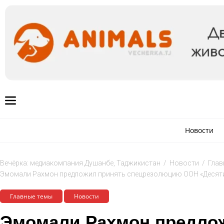
Новости
Вечёрка: медиакомпания Душанбе, Таджикистан
/
Новости
/
Глав
Эмомали Рахмон предложил принять спецрезолюцию ООН «Десятил
Главные темы
Новости
Эмомали Рахмон предло