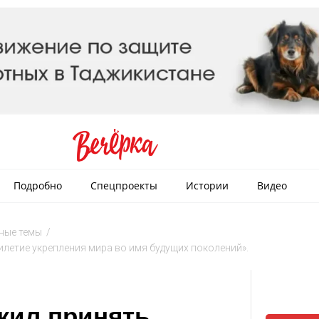
Подробно
Спецпроекты
Истории
Видео
ные темы
/
етие укрепления мира во имя будущих поколений».
жил принять