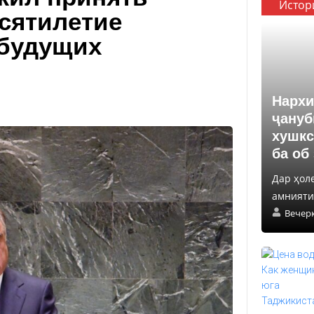
Истор
сятилетие
 будущих
Нархи
ҷануб
хушкс
ба об
Дар ҳол
амнияти 
Вечер