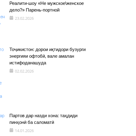
Реалити-шоу «Не мужское\женское
дело?» Парень-портной
23.02.2026
Тоҷикистон: дорои иқтидори бузурги
энергияи офтобӣ, вале амалан
истифоданашуда
02.02.2026
Партов дар назди хона: таҳдиди
пинҳонӣ ба саломатӣ
14.01.2026