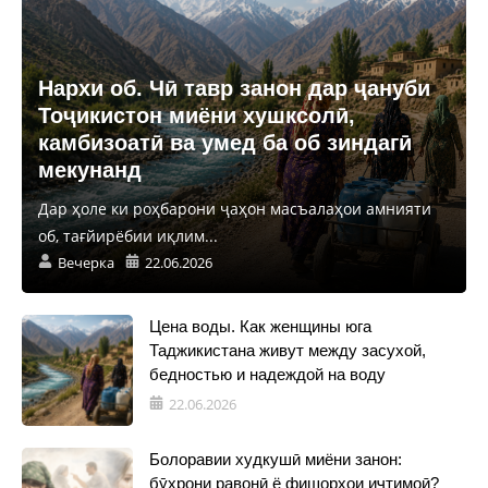
Нархи об. Чӣ тавр занон дар ҷануби
Тоҷикистон миёни хушксолӣ,
камбизоатӣ ва умед ба об зиндагӣ
мекунанд
Дар ҳоле ки роҳбарони ҷаҳон масъалаҳои амнияти
об, тағйирёбии иқлим...
Вечерка
22.06.2026
Цена воды. Как женщины юга
Таджикистана живут между засухой,
бедностью и надеждой на воду
22.06.2026
Болоравии худкушӣ миёни занон:
бӯҳрони равонӣ ё фишорҳои иҷтимоӣ?