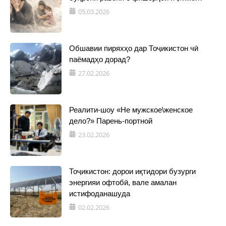
05.03.2026
Обшавии пиряхҳо дар Тоҷикистон чӣ
паёмадҳо дорад?
27.02.2026
Реалити-шоу «Не мужское\женское
дело?» Парень-портной
23.02.2026
Тоҷикистон: дорои иқтидори бузурги
энергияи офтобӣ, вале амалан
истифоданашуда
02.02.2026