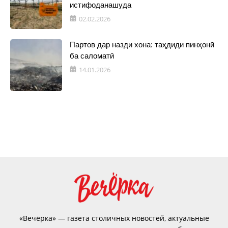
истифоданашуда
02.02.2026
Партов дар назди хона: таҳдиди пинҳонӣ
ба саломатӣ
14.01.2026
«Вечёрка» — газета столичных новостей, актуальные