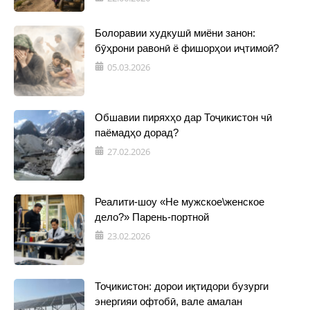
Болоравии худкушӣ миёни занон:
бӯҳрони равонӣ ё фишорҳои иҷтимоӣ?
05.03.2026
Обшавии пиряхҳо дар Тоҷикистон чӣ
паёмадҳо дорад?
27.02.2026
Реалити-шоу «Не мужское\женское
дело?» Парень-портной
23.02.2026
Тоҷикистон: дорои иқтидори бузурги
энергияи офтобӣ, вале амалан