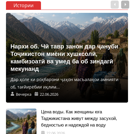
Истории
Нархи об. Чӣ тавр занон дар ҷануби
Тоҷикистон миёни хушксолӣ,
камбизоатӣ ва умед ба об зиндагӣ
мекунанд
Дар ҳоле ки роҳбарони ҷаҳон масъалаҳои амнияти
об, тағйирёбии иқлим...
Вечерка
22.06.2026
Цена воды. Как женщины юга
Таджикистана живут между засухой,
бедностью и надеждой на воду
22.06.2026