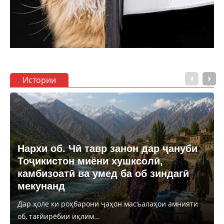
Истории
Нархи об. Чӣ тавр занон дар ҷануби
Тоҷикистон миёни хушксолӣ,
камбизоатӣ ва умед ба об зиндагӣ
мекунанд
Дар ҳоле ки роҳбарони ҷаҳон масъалаҳои амнияти
об, тағйирёбии иқлим...