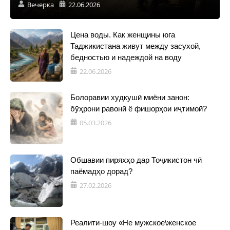
Вечерка
22.06.2026
Цена воды. Как женщины юга
Таджикистана живут между засухой,
бедностью и надеждой на воду
22.06.2026
Болоравии худкушӣ миёни занон:
бӯҳрони равонӣ ё фишорҳои иҷтимоӣ?
05.03.2026
Обшавии пиряхҳо дар Тоҷикистон чӣ
паёмадҳо дорад?
27.02.2026
Реалити-шоу «Не мужское\женское