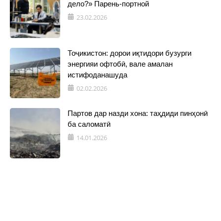
дело?» Парень-портной
23.02.2026
Тоҷикистон: дорои иқтидори бузурги
энергияи офтобӣ, вале амалан
истифоданашуда
02.02.2026
Партов дар назди хона: таҳдиди пинҳонӣ
ба саломатӣ
14.01.2026