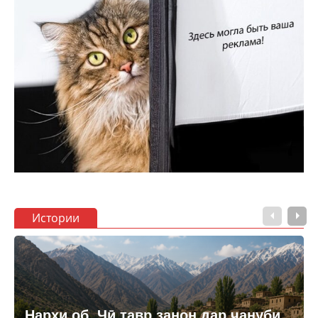
Истории
Нархи об. Чӣ тавр занон дар ҷануби