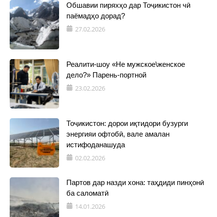
Обшавии пиряхҳо дар Тоҷикистон чӣ
паёмадҳо дорад?
27.02.2026
Реалити-шоу «Не мужское\женское
дело?» Парень-портной
23.02.2026
Тоҷикистон: дорои иқтидори бузурги
энергияи офтобӣ, вале амалан
истифоданашуда
02.02.2026
Партов дар назди хона: таҳдиди пинҳонӣ
ба саломатӣ
14.01.2026