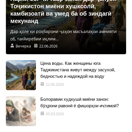
Тоҷикистон миёни хушксолӣ,
камбизоатӣ ва умед ба об зиндагӣ
мекунанд
Дар ҳоле ки роҳбарони ҷаҳон масъалаҳои амнияти
об, тағйирёбии иқлим...
Вечерка
22.06.2026
Цена воды. Как женщины юга
Таджикистана живут между засухой,
бедностью и надеждой на воду
22.06.2026
Болоравии худкушӣ миёни занон:
бӯҳрони равонӣ ё фишорҳои иҷтимоӣ?
05.03.2026