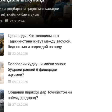
е ки роҳбарони ҷаҳон масъалаҳои
об, тағйирёбии иқлим...
ка
22.06.2026
Цена воды. Как женщины юга
Таджикистана живут между засухой,
бедностью и надеждой на воду
22.06.2026
Болоравии худкушӣ миёни занон:
бӯҳрони равонӣ ё фишорҳои
иҷтимоӣ?
05.03.2026
Обшавии пиряхҳо дар Тоҷикистон чӣ
паёмадҳо дорад?
27.02.2026