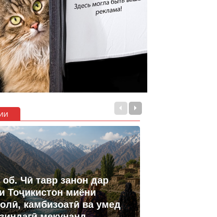
ии
 об. Чӣ тавр занон дар
и Тоҷикистон миёни
олӣ, камбизоатӣ ва умед
 зиндагӣ мекунанд