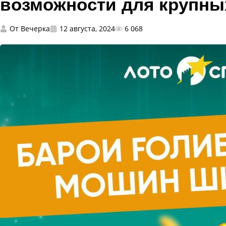
возможности для крупн
От
Вечерка
12 августа, 2024
6 068