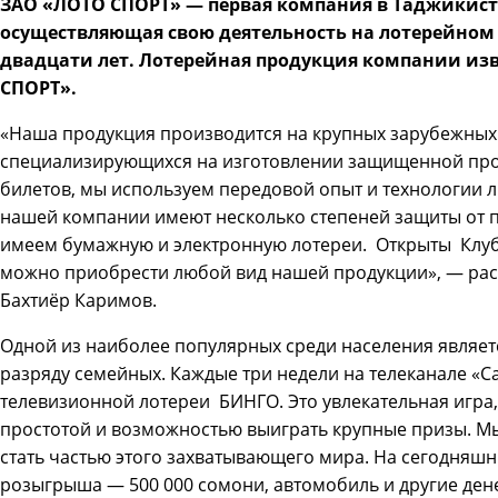
ЗАО «ЛОТО СПОРТ» — первая компания в Таджикист
осуществляющая свою деятельность на лотерейном
двадцати лет. Лотерейная продукция компании из
СПОРТ».
«Наша продукция производится на крупных зарубежных
специализирующихся на изготовлении защищенной про
билетов, мы используем передовой опыт и технологии л
нашей компании имеют несколько степеней защиты от 
имеем бумажную и электронную лотереи. Открыты Клубы
можно приобрести любой вид нашей продукции», — рас
Бахтиёр Каримов.
Одной из наиболее популярных среди населения являетс
разряду семейных. Каждые три недели на телеканале «
телевизионной лотереи БИНГО. Это увлекательная игра,
простотой и возможностью выиграть крупные призы. М
стать частью этого захватывающего мира. На сегодняш
розыгрыша — 500 000 сомони, автомобиль и другие де