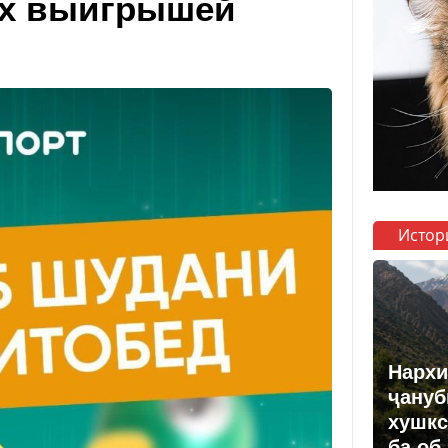
ых выигрышей
Истор
Нархи
ҷануб
хушкс
ба об