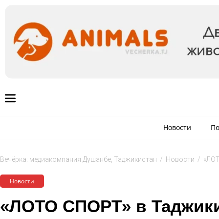
Новости
По
Вечёрка: медиакомпания Душанбе, Таджикистан
/
Новости
/
«ЛОТ
Новости
«ЛОТО СПОРТ» в Таджики