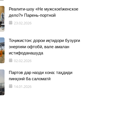
Реалити-шоу «Не мужское\женское
дело?» Парень-портной
23.02.2026
Тоҷикистон: дорои иқтидори бузурги
энергияи офтобӣ, вале амалан
истифоданашуда
02.02.2026
Партов дар назди хона: таҳдиди
пинҳонӣ ба саломатӣ
14.01.2026