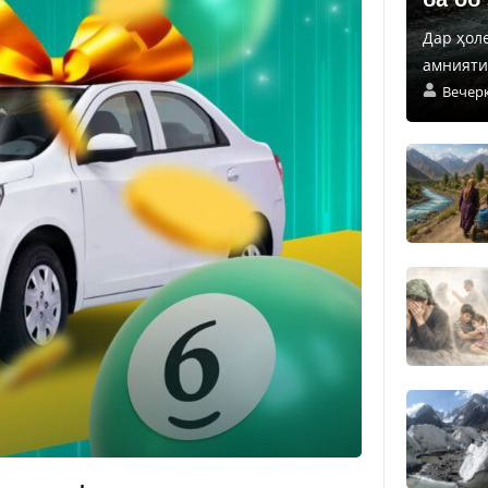
Дар ҳол
амнияти 
Вечер