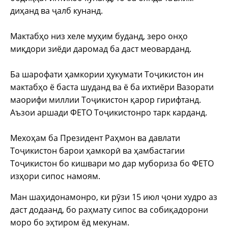
диҳанд ва ҷалб кунанд.
Мактабҳо низ хеле муҳим буданд, зеро онҳо
миқдори зиёди даромад ба даст меоварданд.
Ба шарофати ҳамкории ҳукумати Тоҷикистон ин
мактабҳо ё баста шуданд ва ё ба ихтиёри Вазорати
маорифи миллии Тоҷикистон қарор гирифтанд.
Аъзои аршади ФЕТО Тоҷикистонро тарк карданд.
Мехоҳам ба Президент Раҳмон ва давлати
Тоҷикистон барои ҳамкорӣ ва ҳамбастагии
Тоҷикистон бо кишвари мо дар мубориза бо ФЕТО
изҳори сипос намоям.
Ман шаҳидонамонро, ки рӯзи 15 июл ҷони худро аз
даст додаанд, бо раҳмату сипос ва собиқадорони
моро бо эҳтиром ёд мекунам.