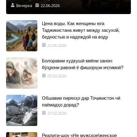
Вечерка
22.06.2026
Цена воды. Как женщины юга
Таджикистана живут между засухой,
бедностью и надеждой на воду
22.06.2026
Болоравии худкушӣ миёни занон:
бӯҳрони равонӣ ё фишорҳои иҷтимоӣ?
05.03.2026
Обшавии пиряхҳо дар Тоҷикистон чӣ
паёмадҳо дорад?
27.02.2026
Реалити-шоу «Не мужское\женское