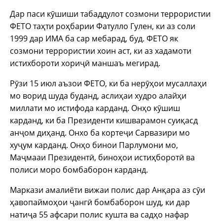
Дар паси кӯшиши табаддулот созмони террористии
ФЕТО таҳти роҳбарии Фатулло Гулен, ки аз соли
1999 дар ИМА ба сар мебарад, буд. ФЕТО як
созмони террористии хоин аст, ки аз хадамоти
истихбороти хориҷӣ маншаъ мегирад.
Рӯзи 15 июл аъзои ФЕТО, ки ба нерӯҳои мусаллаҳи
мо ворид шуда буданд, аслиҳаи худро алайҳи
миллати мо истифода карданд. Онҳо кӯшиш
карданд, ки ба Президенти кишварамон суиқасд
анҷом диҳанд. Онхо ба кортеҷи Сарвазири мо
хуҷум карданд. Онҳо бинои Парлумони мо,
Маҷмааи Президентӣ, биноҳои истиҳборотӣ ва
полиси моро бомбаборон карданд.
Маркази амалиёти вижаи полис дар Анқара аз сӯи
ҳавопаймоҳои ҷангӣ бомбаборон шуд, ки дар
натиҷа 55 афсари полис кушта ва садҳо нафар