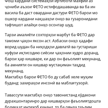
Фош кардани системаҳои иртиботи махфии аз
ҷониби аъзои ФЕТО истифодашаванда ва ба ин
васила ба даст овардани дастури ФЕТО барои мо
ошкор кардани нақшаҳои онҳо ва гузаронидани
тафтишот алайҳи онҳо осонтар шуд.
Тарзи амалиёти сохторҳои марбут ба ФЕТО дар
тамоми ҷаҳон яксон аст. Азбаски онҳо ҳадафи
ворид шудан ба ниҳодҳои давлатӣ ва густариши
нуфузи иқтисодию сиёсии ҷаҳонии худро доранд,
барои ҳар кишваре, ки дар он фаъолият мекунанд,
ба амнияти он кишвар мустақиман таҳдид
мекунанд.
Мактабҳо барои ФЕТО бо ду сабаб хеле муҳим
буданд: захираҳои инсонӣ ва маблағгузорӣ.
Тавассути мактабҳо онҳо тавонистанд кӯдакони
дурахшонтаринро дар кишварҳои фаъолиятдошта
бодиққат интихоб кунанд, то ба оянда таълим