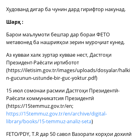
Худованд дигар ба чунин дард гирифтор накунад.
Шарҳ :
Барои маълумоти бештар дар бораи ФЕТО
метавонед ба нашрияҳои зерин муроҷиат кунед.
Аз кувваи халк зуртар куввае нест, Дастгоҳи
Президент-Раёсати иртиботот
(https://iletisim.gov.tr/images/uploads/dosyalar/halki
n-gucunun-ustunde-bir-guc-yoktur.pdf)
15 июл сомонаи расмии Дастгоҳи Президентӣ-
Раёсати коммуникатсия Президентӣ
(https://15temmuz.gov.tr/en;
https://15temmuz.gov.tr/en/archive/digital-
library/books/15-temmuz-analiz-seta
)
FETO/PDY, T.R дар 50 савол Вазорати корҳои дохилӣ