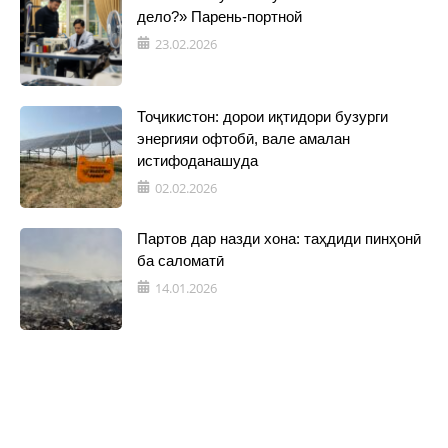
дело?» Парень-портной
23.02.2026
Тоҷикистон: дорои иқтидори бузурги
энергияи офтобӣ, вале амалан
истифоданашуда
02.02.2026
Партов дар назди хона: таҳдиди пинҳонӣ
ба саломатӣ
14.01.2026