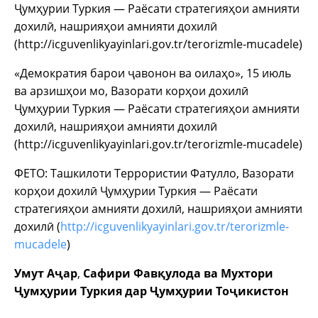
Ҷумҳурии Туркия — Раёсати стратегияҳои амнияти
дохилӣ, нашрияҳои амнияти дохилӣ
(http://icguvenlikyayinlari.gov.tr/terorizmle-mucadele)
«Демократия барои ҷавонон ва оилаҳо», 15 июль
ва арзишҳои мо, Вазорати корҳои дохилӣ
Ҷумҳурии Туркия — Раёсати стратегияҳои амнияти
дохилӣ, нашрияҳои амнияти дохилӣ
(http://icguvenlikyayinlari.gov.tr/terorizmle-mucadele)
ФЕТО: Ташкилоти Террористии Фатулло, Вазорати
корҳои дохилӣ Ҷумҳурии Туркия — Раёсати
стратегияҳои амнияти дохилӣ, нашрияҳои амнияти
дохилӣ (
http://icguvenlikyayinlari.gov.tr/terorizmle-
mucadele
)
Умут Аҷар
,
Сафири Фавқулода ва Мухтори
Ҷумҳурии Туркия дар Ҷумҳурии Тоҷикистон