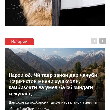
Истории
Нархи об. Чӣ тавр занон дар ҷануби
Тоҷикистон миёни хушксолӣ,
камбизоатӣ ва умед ба об зиндагӣ
мекунанд
Дар ҳоле ки роҳбарони ҷаҳон масъалаҳои амнияти
об, тағйирёбии иқлим...