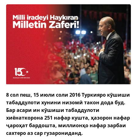
8 сол пеш, 15 июли соли 2016 Туркияро кӯшиши
табаддулоти хунини низомӣ такон дода буд.
Бар асари ин кӯшиши табаддулоти
хиёнаткорона 251 нафар кушта, ҳазорон нафар
ҷароҳат бардошта, миллионҳо нафар зарбаи
сахтеро аз сар гузарониданд.