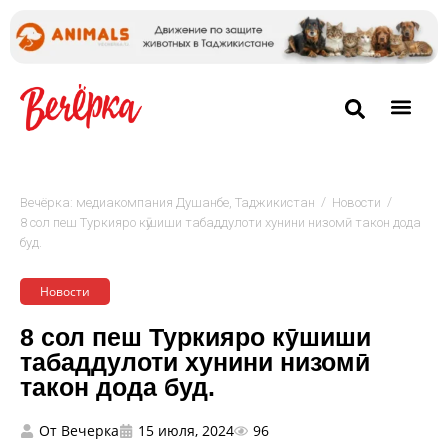
/
/
Вечёрка: медиакомпания Душанбе, Таджикистан
Новости
8 сол пеш Туркияро кӯшиши табаддулоти хунини низомӣ такон дода
буд.
Новости
8 сол пеш Туркияро кӯшиши
табаддулоти хунини низомӣ
такон дода буд.
От
Вечерка
15 июля, 2024
96