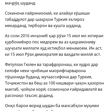
маҷрӯҳ шуданд.
Сокинони ғайринизомӣ, ки алайҳи кӯшиши
табаддулот дар шаҳрҳои Туркия эътироз
мекарданд, тирборон ва кушта шуданд.
Аз соли 2016 инҷониб ҳар рӯзи 15 июл мо хотираи
қурбониёнро пос медорем ва аз қаҳрамониву
шуҷоати миллати худ истиқбол менамоем. Ин аст,
ки 15 июл Рӯзи демократия ва ваҳдати миллӣ аст.
Фетуллах Гюлен ва тарафдоронаш, ки худро дар
ғилофи неки ҷунбиши маорифпарварона
пӯшонида буданд, мутаассифона дар Туркия,
Тоҷикистон ва беш аз 100 кишвари ҷаҳон ҳазорон
мактаб, ҷойҳои корӣ, созмонҳои ғайридавлатӣ ва
расонаҳо таъсис доданд.
Онҳо барои ворид шудан ба мансабҳои муҳими