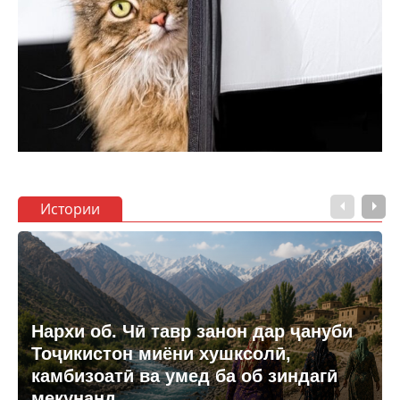
Истории
Нархи об. Чӣ тавр занон дар ҷануби
Тоҷикистон миёни хушксолӣ,
камбизоатӣ ва умед ба об зиндагӣ
мекунанд