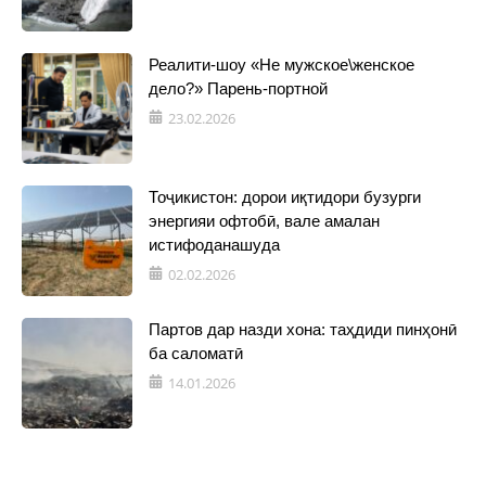
Реалити-шоу «Не мужское\женское
дело?» Парень-портной
23.02.2026
Тоҷикистон: дорои иқтидори бузурги
энергияи офтобӣ, вале амалан
истифоданашуда
02.02.2026
Партов дар назди хона: таҳдиди пинҳонӣ
ба саломатӣ
14.01.2026