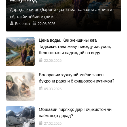
Дар ҳоле ки роҳбарони ҷаҳон масъалаҳои амнияти
об, тағйирёбии иқлим...
Вечерка
22.06.2026
Цена воды. Как женщины юга
Таджикистана живут между засухой,
бедностью и надеждой на воду
22.06.2026
Болоравии худкушӣ миёни занон:
бӯҳрони равонӣ ё фишорҳои иҷтимоӣ?
05.03.2026
Обшавии пиряхҳо дар Тоҷикистон чӣ
паёмадҳо дорад?
27.02.2026