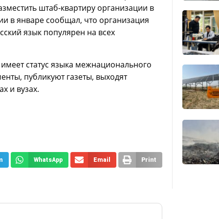
азместить штаб-квартиру организации в
ии в январе сообщал, что организация
усский язык популярен на всех
и имеет статус языка межнационального
енты, публикуют газеты, выходят
х и вузах.
m
WhatsApp
Email
Print