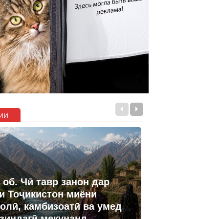
ии
 об. Чӣ тавр занон дар
и Тоҷикистон миёни
олӣ, камбизоатӣ ва умед
 зиндагӣ мекунанд