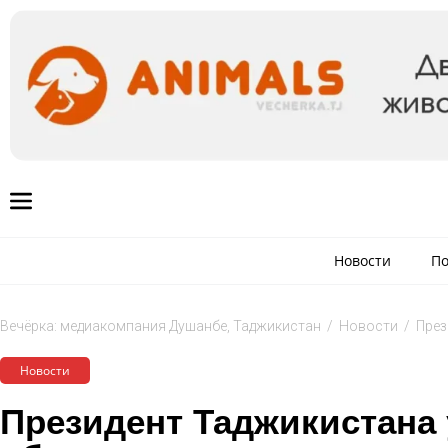
Новости
По
Вечёрка: медиакомпания Душанбе, Таджикистан
/
Новости
/
През
Новости
Президент Таджикистана