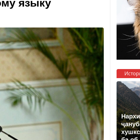
ому языку
Истор
Нархи
ҷануб
хушкс
ба об