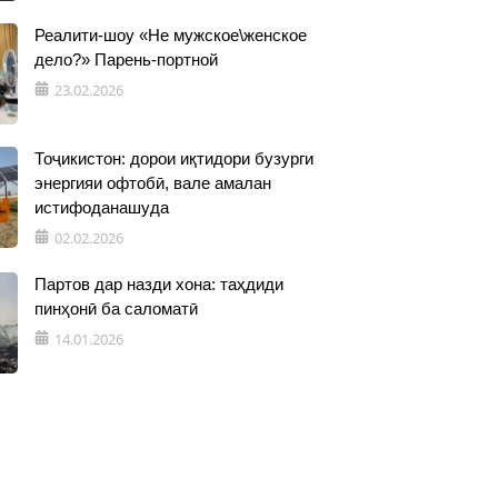
Реалити-шоу «Не мужское\женское
дело?» Парень-портной
23.02.2026
Тоҷикистон: дорои иқтидори бузурги
энергияи офтобӣ, вале амалан
истифоданашуда
02.02.2026
Партов дар назди хона: таҳдиди
пинҳонӣ ба саломатӣ
14.01.2026