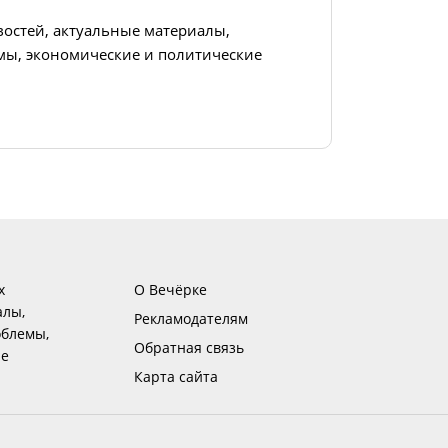
востей, актуальные материалы,
ы, экономические и политические
х
О Вечёрке
алы,
Рекламодателям
блемы,
Обратная связь
ие
Карта сайта