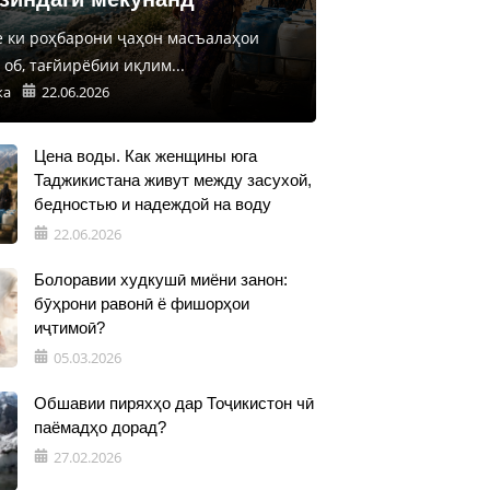
е ки роҳбарони ҷаҳон масъалаҳои
об, тағйирёбии иқлим...
ка
22.06.2026
Цена воды. Как женщины юга
Таджикистана живут между засухой,
бедностью и надеждой на воду
22.06.2026
Болоравии худкушӣ миёни занон:
бӯҳрони равонӣ ё фишорҳои
иҷтимоӣ?
05.03.2026
Обшавии пиряхҳо дар Тоҷикистон чӣ
паёмадҳо дорад?
27.02.2026