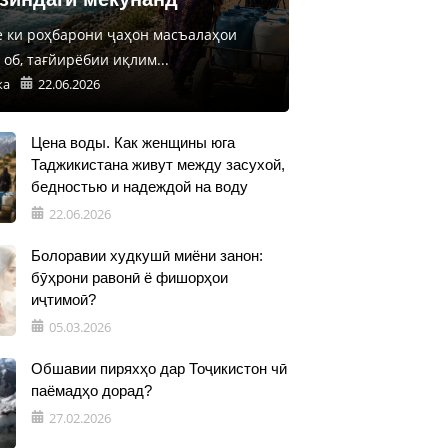
е ки роҳбарони ҷаҳон масъалаҳои
об, тағйирёбии иқлим...
ка
22.06.2026
Цена воды. Как женщины юга
Таджикистана живут между засухой,
бедностью и надеждой на воду
22.06.2026
Болоравии худкушӣ миёни занон:
бӯҳрони равонӣ ё фишорҳои
иҷтимоӣ?
05.03.2026
Обшавии пиряхҳо дар Тоҷикистон чӣ
паёмадҳо дорад?
27.02.2026