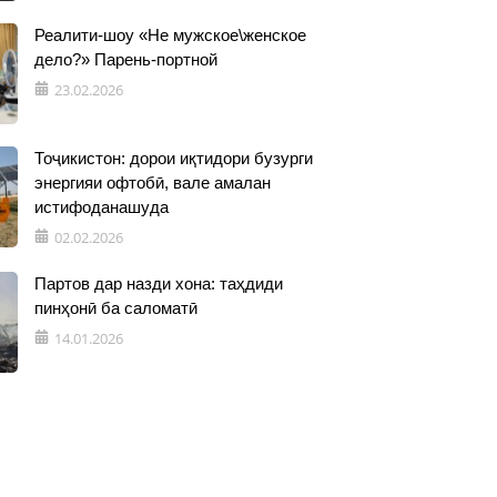
Реалити-шоу «Не мужское\женское
дело?» Парень-портной
23.02.2026
Тоҷикистон: дорои иқтидори бузурги
энергияи офтобӣ, вале амалан
истифоданашуда
02.02.2026
Партов дар назди хона: таҳдиди
пинҳонӣ ба саломатӣ
14.01.2026