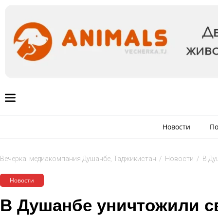
Новости
По
Вечёрка: медиакомпания Душанбе, Таджикистан
/
Новости
/
В Ду
Новости
В Душанбе уничтожили с