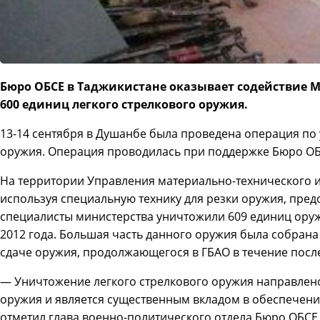
Бюро ОБСЕ в Таджикистане оказывает содействие 
600 единиц легкого стрелкового оружия.
13-14 сентября в Душанбе была проведена операция по
оружия. Операция проводилась при поддержке Бюро ОБ
На территории Управления материально-технического 
используя специальную технику для резки оружия, пред
специалисты министерства уничтожили 609 единиц оруж
2012 года. Большая часть данного оружия была собран
сдаче оружия, продолжающегося в ГБАО в течение после
— Уничтожение легкого стрелкового оружия направлен
оружия и является существенным вкладом в обеспечени
отметил глава военно-политического отдела Бюро ОБСЕ 