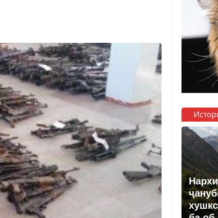
Истор
Нархи
ҷануб
хушкс
ба об