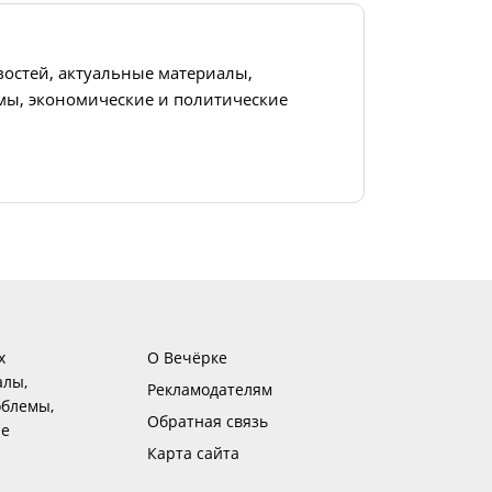
востей, актуальные материалы,
ы, экономические и политические
х
О Вечёрке
алы,
Рекламодателям
блемы,
Обратная связь
ие
Карта сайта