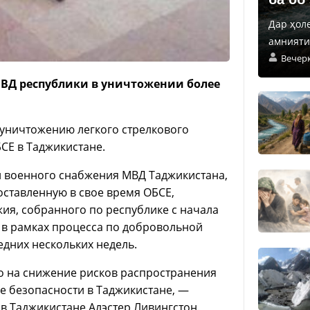
Дар ҳол
амнияти 
Вечер
МВД республики в уничтожении более
 уничтожению легкого стрелкового
СЕ в Таджикистане.
и военного снабжения МВД Таджикистана,
оставленную в свое время ОБСЕ,
ия, собранного по республике с начала
а в рамках процесса по добровольной
дних нескольких недель.
о на снижение рисков распространения
е безопасности в Таджикистане, —
в Таджикистане Алэстер Ливингстон.