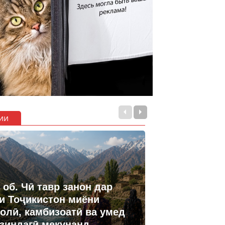
ии
 об. Чӣ тавр занон дар
и Тоҷикистон миёни
олӣ, камбизоатӣ ва умед
 зиндагӣ мекунанд