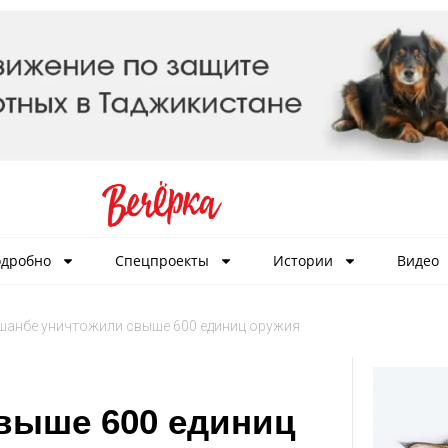
дробно
Спецпроекты
Истории
Видео
шанбе уничтожили свыше 600 единиц оружия
выше 600 единиц