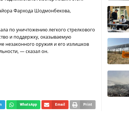
майора Фархода Шодмонбекова,
ала по уничтожению легкого стрелкового
ство и поддержку, оказываемую
ие незаконного оружия и его излишков
ьности, — сказал он.
m
WhatsApp
Email
Print