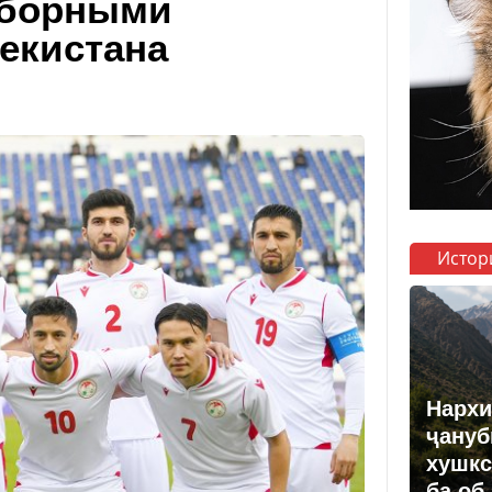
сборными
екистана
Истор
Нархи
ҷануб
хушкс
ба об