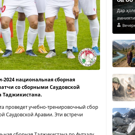
Дар ҳол
амнияти 
Вечер
и-2024 национальная сборная
матчи со сборными Саудовской
а Таджикистана.
рта проведет учебно-тренировочный сбор
ой Саудовской Аравии. Эти встречи
ьная сборная Таджикистана по футзалу