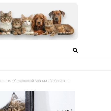
борными Саудовской Аравии и Узбекистана