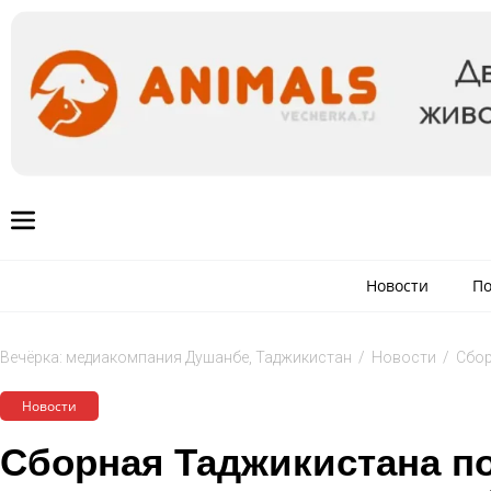
Новости
По
Вечёрка: медиакомпания Душанбе, Таджикистан
/
Новости
/
Сбор
Новости
Сборная Таджикистана п