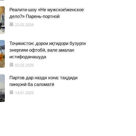
Реалити-шоу «Не мужское\женское
дело?» Парень-портной
23.02.2026
Тоҷикистон: дорои иқтидори бузурги
энергияи офтобӣ, вале амалан
истифоданашуда
02.02.2026
Партов дар назди хона: таҳдиди
пинҳонӣ ба саломатӣ
14.01.2026