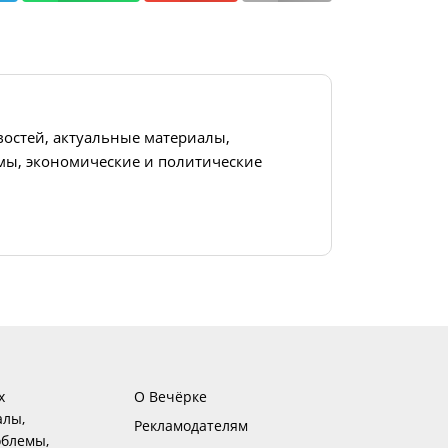
востей, актуальные материалы,
ы, экономические и политические
х
О Вечёрке
алы,
Рекламодателям
блемы,