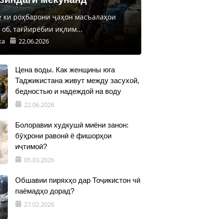
е ки роҳбарони ҷаҳон масъалаҳои
об, тағйирёбии иқлим...
ка
22.06.2026
Цена воды. Как женщины юга
Таджикистана живут между засухой,
бедностью и надеждой на воду
22.06.2026
Болоравии худкушӣ миёни занон:
бӯҳрони равонӣ ё фишорҳои
иҷтимоӣ?
05.03.2026
Обшавии пиряхҳо дар Тоҷикистон чӣ
паёмадҳо дорад?
27.02.2026