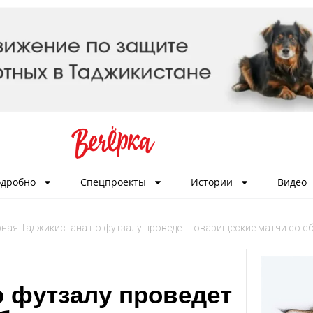
дробно
Спецпроекты
Истории
Видео
ная Таджикистана по футзалу проведет товарищеские матчи со с
о футзалу проведет