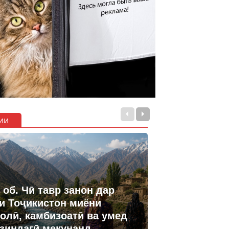
ии
 об. Чӣ тавр занон дар
и Тоҷикистон миёни
олӣ, камбизоатӣ ва умед
 зиндагӣ мекунанд