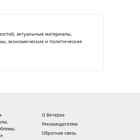
востей, актуальные материалы,
ы, экономические и политические
х
О Вечёрке
алы,
Рекламодателям
блемы,
Обратная связь
ие