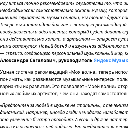
научиться точно рекомендовать слушателям то, что им
необходимости самостоятельно искать музыку, которая п
мнению слушателей музыки онлайн, мы точнее других по
Теперь мы хотим идти дальше: с помощью рекомендаций
воодушевления и вдохновения, который будет давать сл
они действительно хотят, а артистам — откроет путь
ними останутся. Новый бренд и визуальная айдентика 
— сервиса, создающего персональный музыкальный мир,
Александра Сагалович, руководитель
Яндекс Музы
Умная система рекомендаций «‎Моя волна»‎ теперь испо
понимать, как развиваются музыкальные интересы поль
варианты их развития. Это позволяет «Моей волне» отк
новых любимых артистов, чем они находят самостоятел
«‎Предпочтения людей в музыке не статичны, с течением
динамикой. Например, иногда люди ненадолго «влюбляютс
это увлечение быстро проходит. А есть и другие патте
музыку и остается с ней надолго. Его предпочтения мен