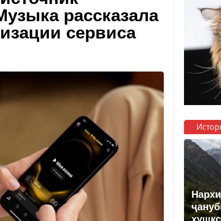
Музыка рассказала
лизации сервиса
Истор
Нархи
ҷануб
хушкс