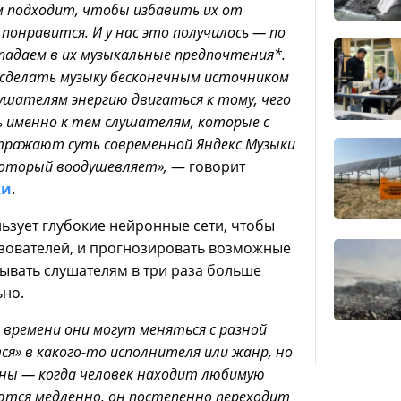
 подходит, чтобы избавить их от
онравится. И у нас это получилось — по
падаем в их музыкальные предпочтения*.
 сделать музыку бесконечным источником
ушателям энергию двигаться к тому, чего
 именно к тем слушателям, которые с
отражают суть современной Яндекс Музыки
 который воодушевляет»,
— говорит
ки
.
льзует глубокие нейронные сети, чтобы
зователей, и прогнозировать возможные
рывать слушателям в три раза больше
ьно.
 времени они могут меняться с разной
я» в какого-то исполнителя или жанр, но
рны — когда человек находит любимую
яются медленно, он постепенно переходит