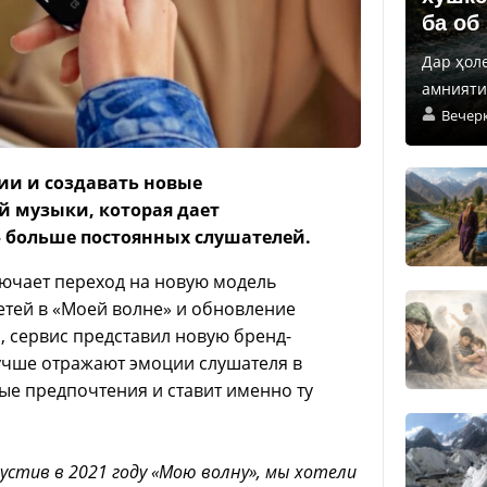
ба об
Дар ҳол
амнияти 
Вечер
ции и создавать новые
й музыки, которая дает
— больше постоянных слушателей.
ючает переход на новую модель
ей в «‎Моей волне»‎ и обновление
 сервис представил новую бренд-
лучше отражают эмоции слушателя в
ые предпочтения и ставит именно ту
устив в 2021 году «Мою волну», мы хотели