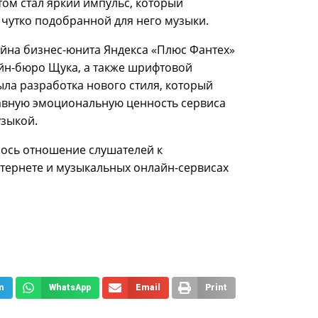
ом стал яркий импульс, который
чутко подобранной для него музыки.
йна бизнес-юнита Яндекса «Плюс Фантех»
йн-бюро Щука, а также шрифтовой
ыла разработка нового стиля, который
лавную эмоциональную ценность сервиса
узыкой.
лось отношение слушателей к
нтернете и музыкальных онлайн-сервисах
m
WhatsApp
Email
Print