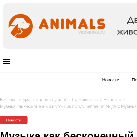
Новости
По
Вечёрка: медиакомпания Душанбе, Таджикистан
/
Новости
/
Музыка как бесконечный источник воодушевления: Яндекс Музыка
Новости
Музыка как бесконечный