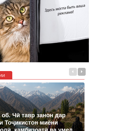
ии
 об. Чӣ тавр занон дар
и Тоҷикистон миёни
олӣ, камбизоатӣ ва умед