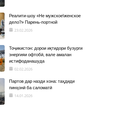
Реалити-шоу «Не мужское\женское
дело?» Парень-портной
23.02.2026
Тоҷикистон: дорои иқтидори бузурги
энергияи офтобӣ, вале амалан
истифоданашуда
02.02.2026
Партов дар назди хона: таҳдиди
пинҳонӣ ба саломатӣ
14.01.2026