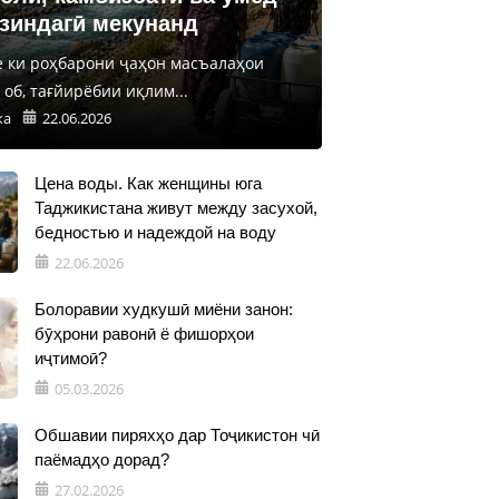
 зиндагӣ мекунанд
е ки роҳбарони ҷаҳон масъалаҳои
об, тағйирёбии иқлим...
ка
22.06.2026
Цена воды. Как женщины юга
Таджикистана живут между засухой,
бедностью и надеждой на воду
22.06.2026
Болоравии худкушӣ миёни занон:
бӯҳрони равонӣ ё фишорҳои
иҷтимоӣ?
05.03.2026
Обшавии пиряхҳо дар Тоҷикистон чӣ
паёмадҳо дорад?
27.02.2026