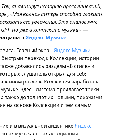
. Так, анализируя историю прослушиваний,
ры, «Моя волна» теперь способна уловить
дсказать его увлечения. Это аналогично
GPT, но уже в контексте музыки»,
—
ндациям в
Яндекс Музыке
.
рвиса. Главный экран
Яндекс Музыки
 быстрый переход к Коллекции, истории
кже добавились разделы «‌‎В стиле» и
 которых слушатель открыл для себя
овленном разделе Коллекция заработала
узыке. Здесь система предлагает треки
 а также дополняет их новыми, похожими
тия на основе Коллекции и тем самым
ние и в визуальной айдентике
Яндекс
ринятых музыкальных ассоциаций