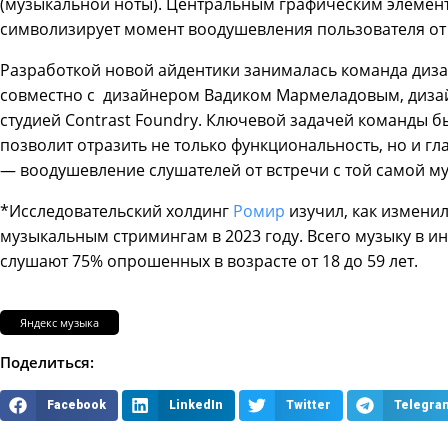
(музыкальной ноты). Центральным графическим элемент
символизирует момент воодушевления пользователя от 
Разработкой новой айдентики занималась команда диза
совместно с дизайнером Вадиком Мармеладовым, диза
студией Contrast Foundry. Ключевой задачей команды б
позволит отразить не только функциональность, но и г
— воодушевление слушателей от встречи с той самой м
*Исследовательский холдинг
Ромир
изучил, как измени
музыкальным стримингам в 2023 году. Всего музыку в и
слушают 75% опрошенных в возрасте от 18 до 59 лет.
Яндекс музыка
Поделиться:
Facebook
LinkedIn
Twitter
Telegra