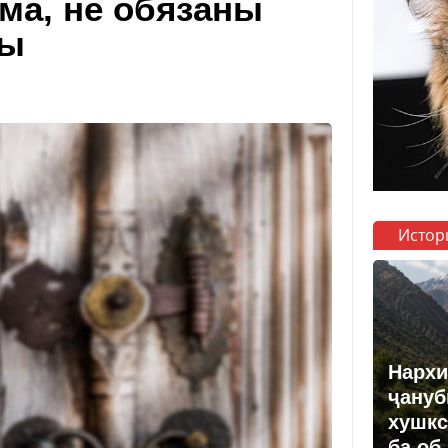
а, не обязаны
бы
Истор
Нархи
ҷануб
хушкс
ба об