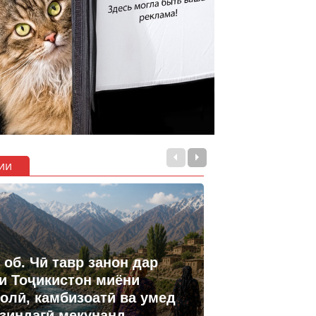
ии
 об. Чӣ тавр занон дар
и Тоҷикистон миёни
олӣ, камбизоатӣ ва умед
 зиндагӣ мекунанд