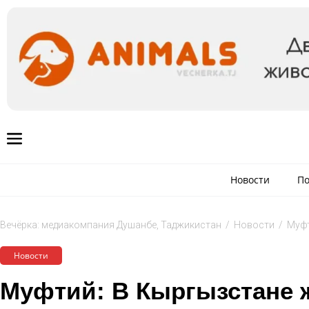
Новости
По
Вечёрка: медиакомпания Душанбе, Таджикистан
/
Новости
/
Муфт
Новости
Муфтий: В Кыргызстане