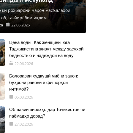
е ки роҳбарони ҷаҳон масъалаҳои
об, тағйирёбии иқлим...
ка
22.06.2026
Цена воды. Как женщины юга
Таджикистана живут между засухой,
бедностью и надеждой на воду
22.06.2026
Болоравии худкушӣ миёни занон:
бӯҳрони равонӣ ё фишорҳои
иҷтимоӣ?
05.03.2026
Обшавии пиряхҳо дар Тоҷикистон чӣ
паёмадҳо дорад?
27.02.2026