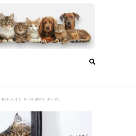
ны носить паранджу и никабы