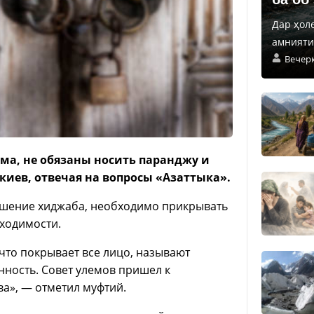
Дар ҳол
амнияти 
Вечер
а, не обязаны носить паранджу и
киев, отвечая на вопросы «Азаттыка».
ошение хиджаба, необходимо прикрывать
бходимости.
то покрывает все лицо, называют
анность. Совет улемов пришел к
а», — отметил муфтий.