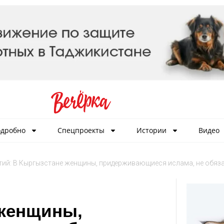
дробно
Спецпроекты
Истории
Видео
ий: В Кыргызстане женщины, придерживающиеся ислама, не обяза
 женщины,