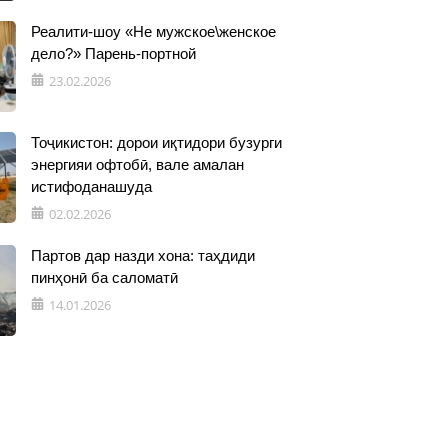
Реалити-шоу «Не мужское\женское
дело?» Парень-портной
23.02.2026
Тоҷикистон: дорои иқтидори бузурги
энергияи офтобӣ, вале амалан
истифоданашуда
02.02.2026
Партов дар назди хона: таҳдиди
пинҳонӣ ба саломатӣ
14.01.2026