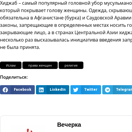
Хиджаб – самый популярный головной убор мусульманок
который покрывает голову женщины. Одежда, скрывающ
обязательна в Афганистане (бурка) и Саудовской Аравии 
законы, запрещающие в определенных местах носить г
закрывающие лицо, а в странах Центральной Азии хидж
несколько раз высказывалась инициатива введения запр
не была принята.
Ислам
права женщин
религия
Поделиться:
Facebook
LinkedIn
Twitter
Telegra
Вечерка