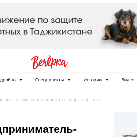
дробно
Спецпроекты
Истории
Видео
шанбе задержан предприниматель-наркоторговец
дприниматель-