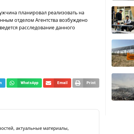
мужчина планировал реализовать на
енным отделом Агентства возбуждено
я ведется расследование данного
m
WhatsApp
Email
Print
востей, актуальные материалы,