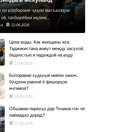
е ки роҳбарони ҷаҳон масъалаҳои
об, тағйирёбии иқлим...
ка
22.06.2026
Цена воды. Как женщины юга
Таджикистана живут между засухой,
бедностью и надеждой на воду
22.06.2026
Болоравии худкушӣ миёни занон:
бӯҳрони равонӣ ё фишорҳои
иҷтимоӣ?
05.03.2026
Обшавии пиряхҳо дар Тоҷикистон чӣ
паёмадҳо дорад?
27.02.2026