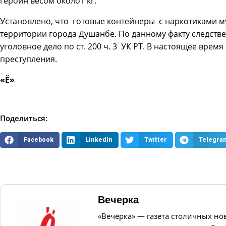
героин весом около1 кг.
Установлено, что готовые контейнеры с наркотиками 
территории города Душанбе. По данному факту следств
уголовное дело по ст. 200 ч. 3 УК РТ. В настоящее врем
преступления.
«Ё»
Поделиться:
Facebook
LinkedIn
Twitter
Telegra
Вечерка
«Вечёрка» — газета столичных но