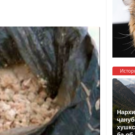
Истор
Нархи
ҷануб
хушкс
ба об