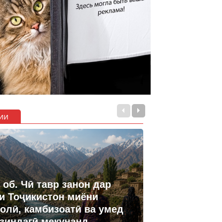
ии
 об. Чӣ тавр занон дар
и Тоҷикистон миёни
олӣ, камбизоатӣ ва умед
 зиндагӣ мекунанд