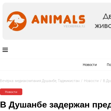
Новости
По
Вечёрка: медиакомпания Душанбе, Таджикистан
/
Новости
/
В Ду
Новости
В Душанбе задержан пре