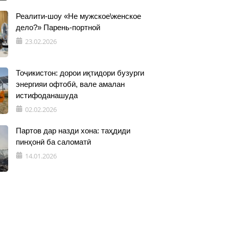
Реалити-шоу «Не мужское\женское
дело?» Парень-портной
23.02.2026
Тоҷикистон: дорои иқтидори бузурги
энергияи офтобӣ, вале амалан
истифоданашуда
02.02.2026
Партов дар назди хона: таҳдиди
пинҳонӣ ба саломатӣ
14.01.2026