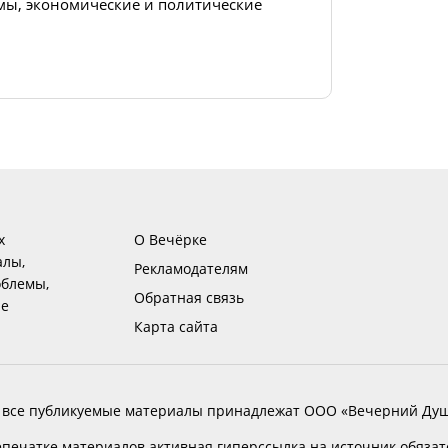
ы, экономические и политические
х
О Вечёрке
алы,
Рекламодателям
блемы,
Обратная связь
ие
Карта сайта
 все публикуемые материалы принадлежат ООО «Вечерний Душ
печатке материалов активная гиперссылка на источник обяза