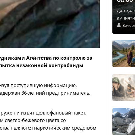
Дар ҳол
амнияти 
Вечер
удниками Агентства по контролю за
опытка незаконной контрабанды
лизуя поступившую информацию,
адержан 36-летний предприниматель,
ружен и изъят целлофановый пакет,
м светло-бежевого цвета со
ства являются наркотическим средством