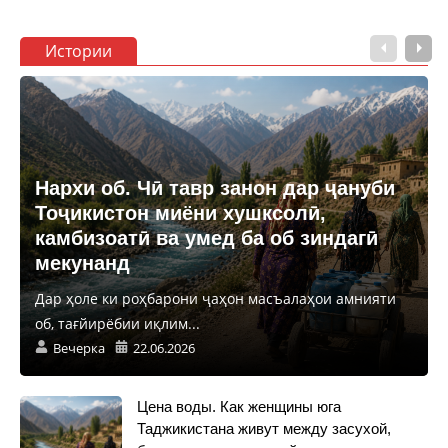
Истории
Нархи об. Чӣ тавр занон дар ҷануби
Тоҷикистон миёни хушксолӣ,
камбизоатӣ ва умед ба об зиндагӣ
мекунанд
Дар ҳоле ки роҳбарони ҷаҳон масъалаҳои амнияти
об, тағйирёбии иқлим...
Вечерка
22.06.2026
Цена воды. Как женщины юга
Таджикистана живут между засухой,