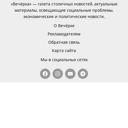
«Вечёрка» — газета столичных новостей, актуальные
материалы, освещающие социальные проблемы,
экономические и политические новости.
О Вечёрке
Рекламодателям
Обратная связь
Карта сайта
Мы в социальных сетях
Исключительные права на все публикуемые
материалы принадлежат ООО «Вечерний Душанбе».
При копировании или перепечатке материалов
активная гиперссылка на источник обязательна.