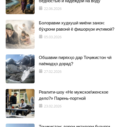
бедностью и надеждой на воду
22.06.2026
Болоравии худкушӣ миёни занон:
бӯҳрони равонӣ ё фишорҳои иҷтимоӣ?
05.03.2026
Обшавии пиряхҳо дар Тоҷикистон чӣ
паёмадҳо дорад?
27.02.2026
Реалити-шоу «Не мужское\женское
дело?» Парень-портной
23.02.2026
Тоҷикистон: дорои иқтидори бузурги