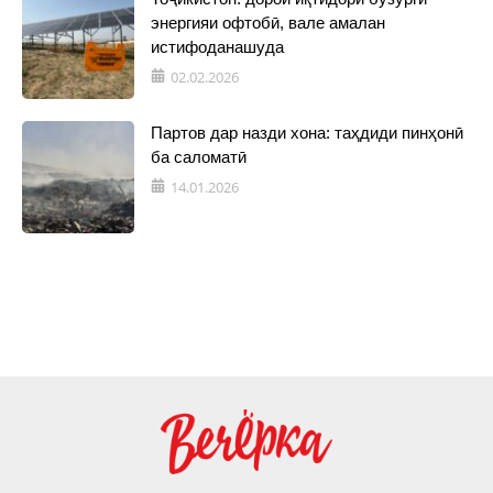
энергияи офтобӣ, вале амалан
истифоданашуда
02.02.2026
Партов дар назди хона: таҳдиди пинҳонӣ
ба саломатӣ
14.01.2026