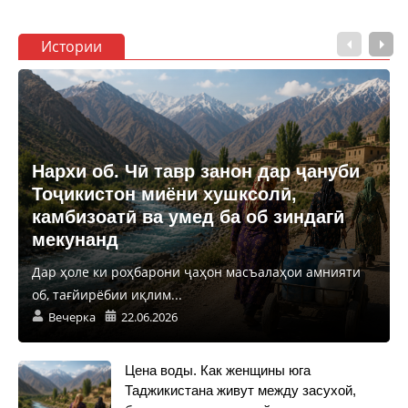
Истории
Нархи об. Чӣ тавр занон дар ҷануби
Тоҷикистон миёни хушксолӣ,
камбизоатӣ ва умед ба об зиндагӣ
мекунанд
Дар ҳоле ки роҳбарони ҷаҳон масъалаҳои амнияти
об, тағйирёбии иқлим...
Вечерка
22.06.2026
Цена воды. Как женщины юга
Таджикистана живут между засухой,