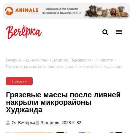
/
/
Вечёрка: медиакомпания Душанбе, Таджикистан
Новости
Грязевые массы после ливней накрыли микрорайоны Худжанда
Новости
Грязевые массы после ливней
накрыли микрорайоны
Худжанда
От
Вечерка
3 апреля, 2023
82