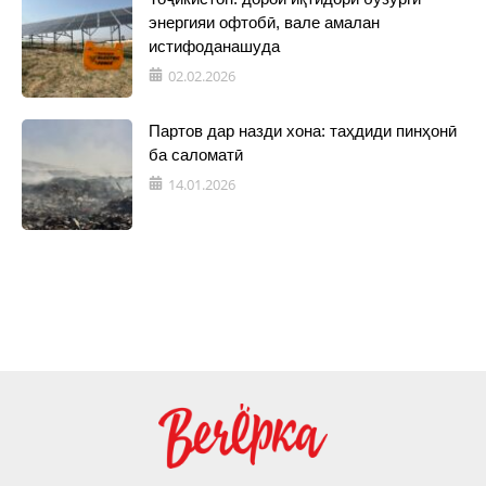
энергияи офтобӣ, вале амалан
истифоданашуда
02.02.2026
Партов дар назди хона: таҳдиди пинҳонӣ
ба саломатӣ
14.01.2026