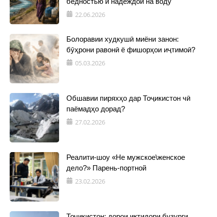
бедностью и надеждой на воду
22.06.2026
Болоравии худкушӣ миёни занон:
бӯҳрони равонӣ ё фишорҳои иҷтимоӣ?
05.03.2026
Обшавии пиряхҳо дар Тоҷикистон чӣ
паёмадҳо дорад?
27.02.2026
Реалити-шоу «Не мужское\женское
дело?» Парень-портной
23.02.2026
Тоҷикистон: дорои иқтидори бузурги