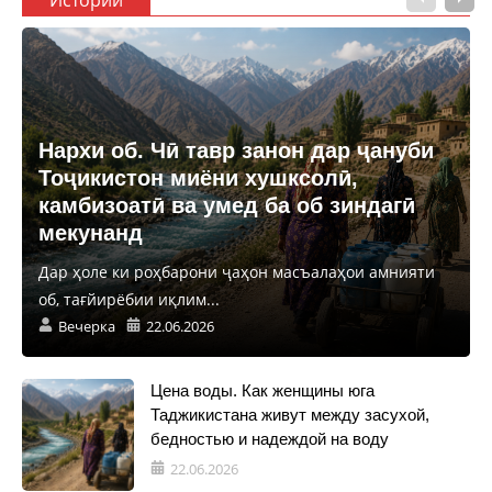
Истории
Нархи об. Чӣ тавр занон дар ҷануби
Тоҷикистон миёни хушксолӣ,
камбизоатӣ ва умед ба об зиндагӣ
мекунанд
Дар ҳоле ки роҳбарони ҷаҳон масъалаҳои амнияти
об, тағйирёбии иқлим...
Вечерка
22.06.2026
Цена воды. Как женщины юга
Таджикистана живут между засухой,
бедностью и надеждой на воду
22.06.2026