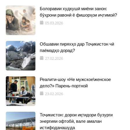
Болоравии худкушӣ миёни занон:
бӯҳрони равонӣ ё фишорҳои иҷтимоӣ?
05.03.2026
Обшавии пиряхҳо дар Тоҷикистон чӣ
паёмадҳо дорад?
27.02.2026
Реалити-шоу «Не мужское\женское
дело?» Парень-портной
23.02.2026
Тоҷикистон: дорои иқтидори бузурги
энергияи офтобӣ, вале амалан
истифоданашуда