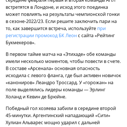
середине февраля первая и вторая команды АПЛ
встретятся в Лондоне, и исход этого поединка
может повлиять на результаты чемпионской гонки
в сезоне-2022/23. Если решите заключить пари на
то, как завершится встреча, используйте
при
регистрации промокод БК Леон
с сайта «Рейтинг
Букмекеров».
В первом тайме матча на «Этихаде» обе команды
имели несколько моментов, чтобы повести в счете.
В составе «Арсенала» основная опасность
исходила с левого фланга, где был активен новичок
«канониров» Леандро Троссард. У «горожан» на
поле выделялись лидеры команды — Эрлинг
Холанд и Кевин де Брюйне.
Победный гол хозяева забили в середине второй
45-минутки. Аргентинский нападающий «Сити»
Хулиан Альварес мощно ударил с дальней