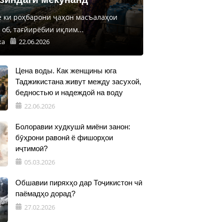
е ки роҳбарони ҷаҳон масъалаҳои
об, тағйирёбии иқлим...
ка
22.06.2026
Цена воды. Как женщины юга
Таджикистана живут между засухой,
бедностью и надеждой на воду
22.06.2026
Болоравии худкушӣ миёни занон:
бӯҳрони равонӣ ё фишорҳои
иҷтимоӣ?
05.03.2026
Обшавии пиряхҳо дар Тоҷикистон чӣ
паёмадҳо дорад?
27.02.2026