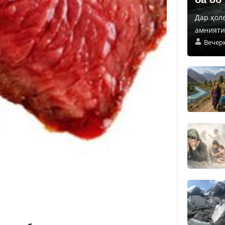
Дар ҳол
амнияти 
Вечер