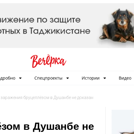
дробно
Спецпроекты
Истории
Видео
 заражения бруцеллёзом в Душанбе не доказан
ёзом в Душанбе не