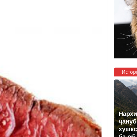
Истор
Нархи
ҷануб
хушкс
ба об