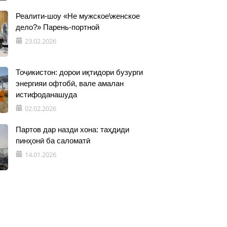
Реалити-шоу «Не мужское\женское
дело?» Парень-портной
23.02.2026
Тоҷикистон: дорои иқтидори бузурги
энергияи офтобӣ, вале амалан
истифоданашуда
02.02.2026
Партов дар назди хона: таҳдиди
пинҳонӣ ба саломатӣ
14.01.2026