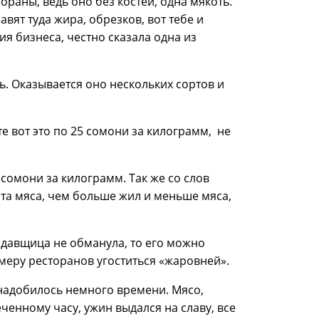
ораны, ведь оно без костей, одна мякоть.
вят туда жира, обрезков, вот тебе и
я бизнеса, честно сказала одна из
ь. Оказывается оно нескольких сортов и
ите вот это по 25 сомони за килограмм, не
 сомони за килограмм. Так же со слов
рта мяса, чем больше жил и меньше мяса,
одавщица не обманула, то его можно
имеру ресторанов угоститься «жаровней».
надобилось немного времени. Мясо,
ченному часу, ужин выдался на славу, все