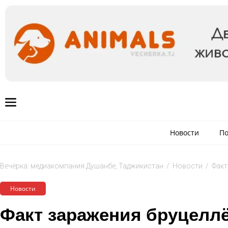
Новости
По
Вечёрка: медиакомпания Душанбе, Таджикистан
/
Новости
/
Факт
Новости
Факт заражения бруцелл