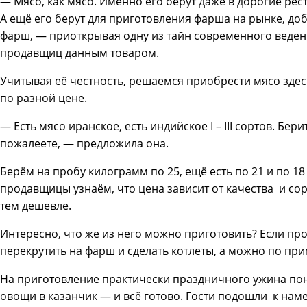
— Мясо, как мясо. Именно его берут даже в дорогие рест
А ещё его берут для приготовления фарша на рынке, доба
фарш, — приоткрывая одну из тайн современного ведени
продавщиц данным товаром.
Учитывая её честность, решаемся приобрести мясо здес
по разной цене.
— Есть мясо иранское, есть индийское I – III сортов. Бер
пожалеете, — предложила она.
Берём на пробу килограмм по 25, ещё есть по 21 и по 18
продавщицы узнаём, что цена зависит от качества и со
тем дешевле.
Интересно, что же из него можно приготовить? Если пр
перекрутить на фарш и сделать котлеты, а можно по пр
На приготовление практически праздничного ужина по
овощи в казанчик — и всё готово. Гости подошли к наме