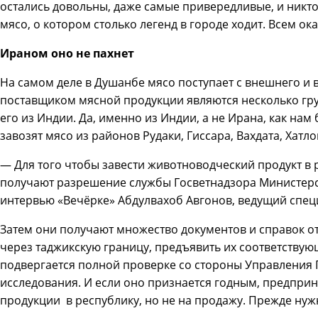
остались довольны, даже самые привередливые, и никто 
мясо, о котором столько легенд в городе ходит. Всем ока
Ираном оно не пахнет
На самом деле в Душанбе мясо поступает с внешнего и
поставщиком мясной продукции являются несколько гр
его из Индии. Да, именно из Индии, а не Ирана, как н
завозят мясо из районов Рудаки, Гиссара, Вахдата, Хатло
— Для того чтобы завести животноводческий продукт в 
получают разрешение службы Госветнадзора Министерст
интервью «Вечёрке» Абдулвахоб Авгонов, ведущий специ
Затем они получают множество документов и справок от
через таджикскую границу, предъявить их соответствую
подвергается полной проверке со стороны Управления 
исследования. И если оно признается годным, предпри
продукции в республику, но не на продажу. Прежде нуж