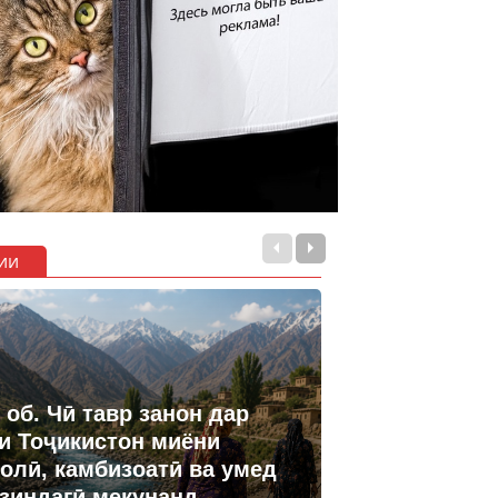
ии
 об. Чӣ тавр занон дар
и Тоҷикистон миёни
олӣ, камбизоатӣ ва умед
 зиндагӣ мекунанд