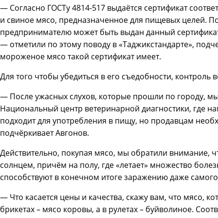
— Согласно ГОСТу 4814-517 выдаётся сертификат соотве
и свиное мясо, предназначенное для пищевых целей. П
предпринимателю может быть выдан данный сертификат,
— отметили по этому поводу в «Таджикстандарте», подче
мороженое мясо такой сертификат имеет.
Для того чтобы убедиться в его съедобности, контроль в
— После ужасных слухов, которые прошли по городу, мы
Национальный центр ветеринарной диагностики, где нам
подходит для употребления в пищу, но продавцам необ
подчёркивает Авгонов.
Действительно, покупая мясо, мы обратили внимание, чт
солнцем, причём на полу, где «летает» множество боле
способствуют в конечном итоге заражению даже самого
— Что касается цены и качества, скажу вам, что мясо, к
брикетах – мясо коровы, а в рулетах – буйволиное. Соот