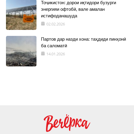
Тоҷикистон: дорои иқтидори бузурги
энергияи офтобӣ, вале амалан
истифоданашуда
02.02.2026
Партов дар назди хона: таҳдиди пинҳонӣ
ба саломатӣ
14.01.2026