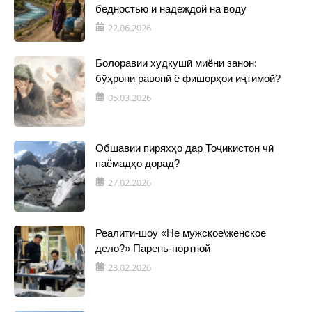
бедностью и надеждой на воду
22.06.2026
Болоравии худкушӣ миёни занон:
бӯҳрони равонӣ ё фишорҳои иҷтимоӣ?
05.03.2026
Обшавии пиряхҳо дар Тоҷикистон чӣ
паёмадҳо дорад?
27.02.2026
Реалити-шоу «Не мужское\женское
дело?» Парень-портной
23.02.2026