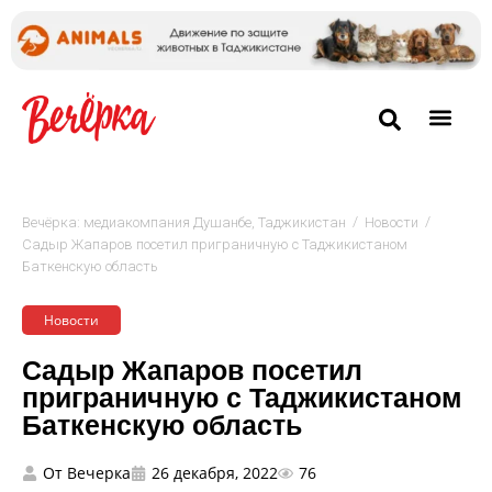
/
/
Вечёрка: медиакомпания Душанбе, Таджикистан
Новости
Садыр Жапаров посетил приграничную с Таджикистаном
Баткенскую область
Новости
Садыр Жапаров посетил
приграничную с Таджикистаном
Баткенскую область
От
Вечерка
26 декабря, 2022
76