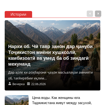
Истории
Нархи об. Чӣ тавр занон дар ҷануби
Тоҷикистон миёни хушксолӣ,
камбизоатӣ ва умед ба об зиндагӣ
мекунанд
Дар ҳоле ки роҳбарони ҷаҳон масъалаҳои амнияти
об, тағйирёбии иқлим...
Вечерка
22.06.2026
Цена воды. Как женщины юга
Таджикистана живут между засухой,