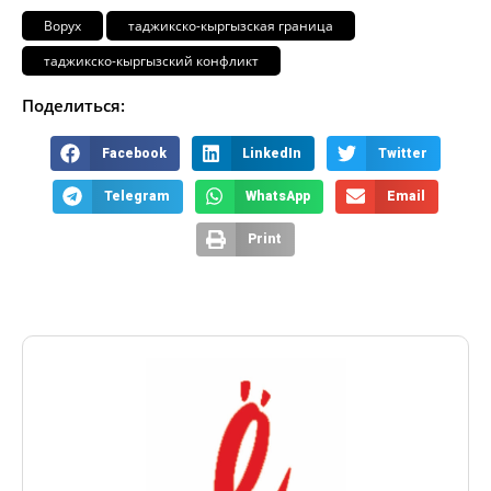
Ворух
таджикско-кыргызская граница
таджикско-кыргызский конфликт
Поделиться:
Facebook
LinkedIn
Twitter
Telegram
WhatsApp
Email
Print