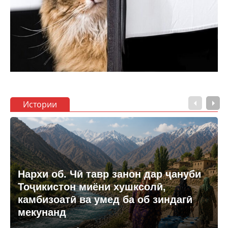
Истории
Нархи об. Чӣ тавр занон дар ҷануби
Тоҷикистон миёни хушксолӣ,
камбизоатӣ ва умед ба об зиндагӣ
мекунанд