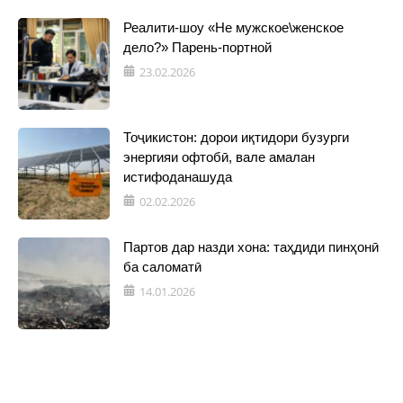
Реалити-шоу «Не мужское\женское
дело?» Парень-портной
23.02.2026
Тоҷикистон: дорои иқтидори бузурги
энергияи офтобӣ, вале амалан
истифоданашуда
02.02.2026
Партов дар назди хона: таҳдиди пинҳонӣ
ба саломатӣ
14.01.2026