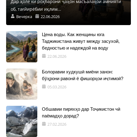
Дар ҳоле ки роҳбарони ҷаҳон масъалаҳои амнияти
об, тағйирёбии иқлим...
Вечерка
22.06.2026
Цена воды. Как женщины юга
Таджикистана живут между засухой,
бедностью и надеждой на воду
22.06.2026
Болоравии худкушӣ миёни занон:
бӯҳрони равонӣ ё фишорҳои иҷтимоӣ?
05.03.2026
Обшавии пиряхҳо дар Тоҷикистон чӣ
паёмадҳо дорад?
27.02.2026