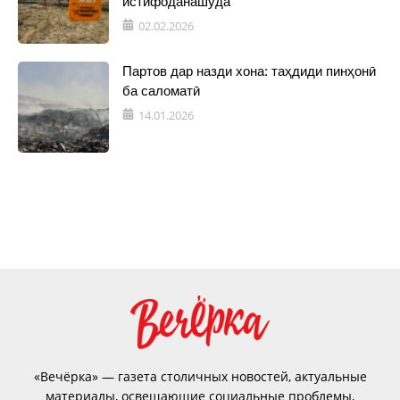
истифоданашуда
02.02.2026
Партов дар назди хона: таҳдиди пинҳонӣ
ба саломатӣ
14.01.2026
«Вечёрка» — газета столичных новостей, актуальные
материалы, освещающие социальные проблемы,