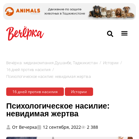
/
/
Вечёрка: медиакомпания Душанбе, Таджикистан
Истории
/
16 дней против насилия
Психологическое насилие: невидимая жертва
16 дней против насилия
Истории
Психологическое насилие:
невидимая жертва
От
Вечерка
12 сентября, 2022
2 388