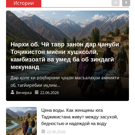
Истории
Нархи об. Чӣ тавр занон дар ҷануби
Тоҷикистон миёни хушксолӣ,
камбизоатӣ ва умед ба об зиндагӣ
мекунанд
Дар ҳоле ки роҳбарони ҷаҳон масъалаҳои амнияти
об, тағйирёбии иқлим...
Вечерка
22.06.2026
Цена воды. Как женщины юга
Таджикистана живут между засухой,
бедностью и надеждой на воду
22.06.2026