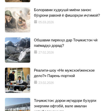
Болоравии худкушӣ миёни занон:
бӯҳрони равонӣ ё фишорҳои иҷтимоӣ?
05.03.2026
Обшавии пиряхҳо дар Тоҷикистон чӣ
паёмадҳо дорад?
27.02.2026
Реалити-шоу «Не мужское\женское
дело?» Парень-портной
23.02.2026
Тоҷикистон: дорои иқтидори бузурги
энергияи офтобӣ, вале амалан