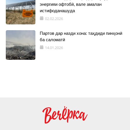
энергияи офтобӣ, вале амалан
истифоданашуда
02.02.2026
Партов дар назди хона: таҳдиди пинҳонӣ
ба саломатӣ
14.01.2026