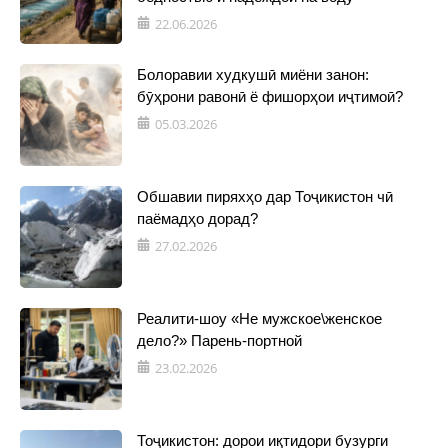
22.06.2026
Болоравии худкушӣ миёни занон:
бӯҳрони равонӣ ё фишорҳои иҷтимоӣ?
05.03.2026
Обшавии пиряхҳо дар Тоҷикистон чӣ
паёмадҳо дорад?
27.02.2026
Реалити-шоу «Не мужское\женское
дело?» Парень-портной
23.02.2026
Тоҷикистон: дорои иқтидори бузурги