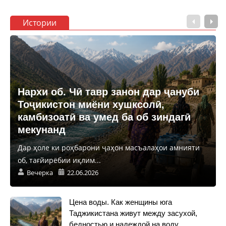
Истории
Нархи об. Чӣ тавр занон дар ҷануби
Тоҷикистон миёни хушксолӣ,
камбизоатӣ ва умед ба об зиндагӣ
мекунанд
Дар ҳоле ки роҳбарони ҷаҳон масъалаҳои амнияти
об, тағйирёбии иқлим...
Вечерка
22.06.2026
Цена воды. Как женщины юга
Таджикистана живут между засухой,
бедностью и надеждой на воду