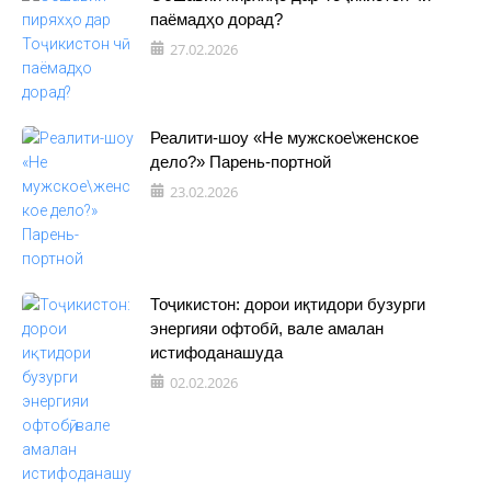
паёмадҳо дорад?
27.02.2026
Реалити-шоу «Не мужское\женское
дело?» Парень-портной
23.02.2026
Тоҷикистон: дорои иқтидори бузурги
энергияи офтобӣ, вале амалан
истифоданашуда
02.02.2026