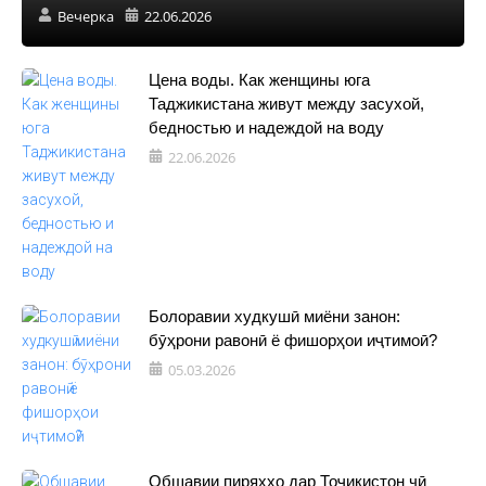
Вечерка
22.06.2026
Цена воды. Как женщины юга
Таджикистана живут между засухой,
бедностью и надеждой на воду
22.06.2026
Болоравии худкушӣ миёни занон:
бӯҳрони равонӣ ё фишорҳои иҷтимоӣ?
05.03.2026
Обшавии пиряхҳо дар Тоҷикистон чӣ