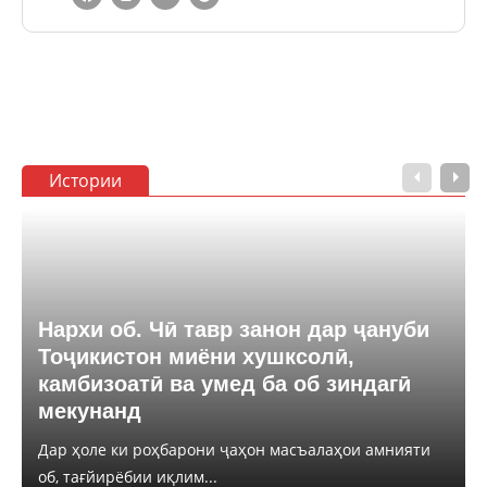
Истории
Нархи об. Чӣ тавр занон дар ҷануби
Тоҷикистон миёни хушксолӣ,
камбизоатӣ ва умед ба об зиндагӣ
мекунанд
Дар ҳоле ки роҳбарони ҷаҳон масъалаҳои амнияти
об, тағйирёбии иқлим...