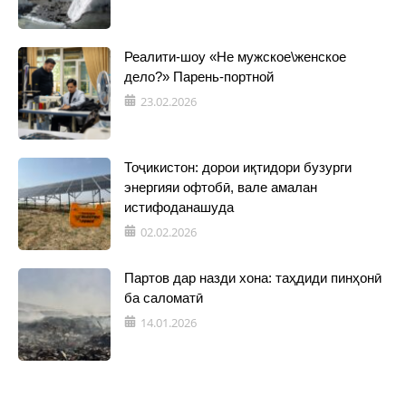
Реалити-шоу «Не мужское\женское
дело?» Парень-портной
23.02.2026
Тоҷикистон: дорои иқтидори бузурги
энергияи офтобӣ, вале амалан
истифоданашуда
02.02.2026
Партов дар назди хона: таҳдиди пинҳонӣ
ба саломатӣ
14.01.2026