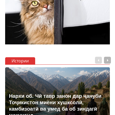
Истории
Нархи об. Чӣ тавр занон дар ҷануби
Тоҷикистон миёни хушксолӣ,
камбизоатӣ ва умед ба об зиндагӣ