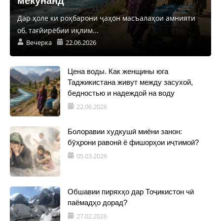
мекунанд
Дар ҳоле ки роҳбарони ҷаҳон масъалаҳои амнияти
об, тағйирёбии иқлим...
Вечерка
22.06.2026
Цена воды. Как женщины юга
Таджикистана живут между засухой,
бедностью и надеждой на воду
22.06.2026
Болоравии худкушӣ миёни занон:
бӯҳрони равонӣ ё фишорҳои иҷтимоӣ?
05.03.2026
Обшавии пиряхҳо дар Тоҷикистон чӣ
паёмадҳо дорад?
27.02.2026