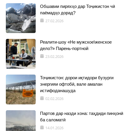
Обшавии пиряхҳо дар Тоҷикистон чӣ
паёмадҳо дорад?
27.02.2026
Реалити-шоу «Не мужское\женское
дело?» Парень-портной
23.02.2026
Тоҷикистон: дорои иқтидори бузурги
энергияи офтобӣ, вале амалан
истифоданашуда
02.02.2026
Партов дар назди хона: таҳдиди пинҳонӣ
ба саломатӣ
14.01.2026