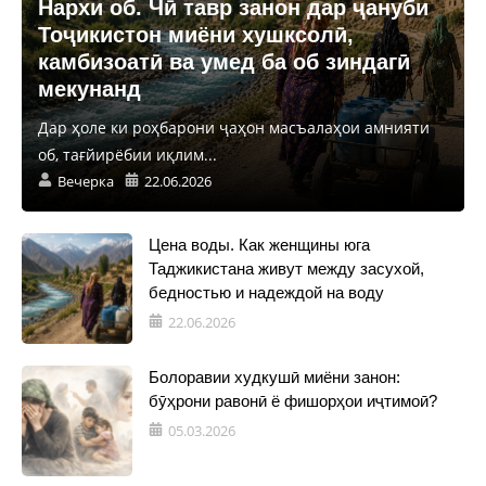
Нархи об. Чӣ тавр занон дар ҷануби
Тоҷикистон миёни хушксолӣ,
камбизоатӣ ва умед ба об зиндагӣ
мекунанд
Дар ҳоле ки роҳбарони ҷаҳон масъалаҳои амнияти
об, тағйирёбии иқлим...
Вечерка
22.06.2026
Цена воды. Как женщины юга
Таджикистана живут между засухой,
бедностью и надеждой на воду
22.06.2026
Болоравии худкушӣ миёни занон:
бӯҳрони равонӣ ё фишорҳои иҷтимоӣ?
05.03.2026