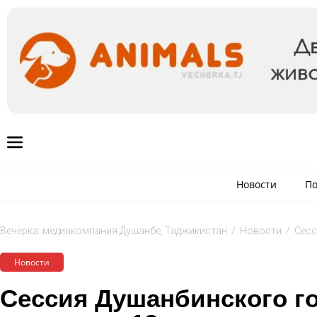
Новости
По
Вечёрка: медиакомпания Душанбе, Таджикистан
/
Новости
/
Сесс
Новости
Сессия Душанбинского г