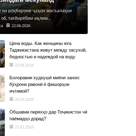
е ки роҳбарони ҷаҳон масъалаҳои
об, тағйирёбии иқлим...
ка
22.06.2026
Цена воды. Как женщины юга
Таджикистана живут между засухой,
бедностью и надеждой на воду
22.06.2026
Болоравии худкушӣ миёни занон:
бӯҳрони равонӣ ё фишорҳои
иҷтимоӣ?
05.03.2026
Обшавии пиряхҳо дар Тоҷикистон чӣ
паёмадҳо дорад?
27.02.2026