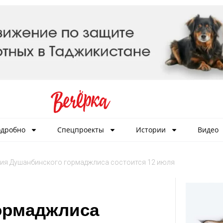
дробно
Спецпроекты
Истории
Видео
ия Душанбинского гормаджлиса состоится 12 июля
ормаджлиса