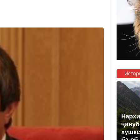
Истор
Нархи
ҷануб
хушкс
ба об