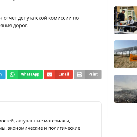
н отчет депутатской комиссии по
яния дорог.
m
WhatsApp
Email
Print
востей, актуальные материалы,
ы, экономические и политические