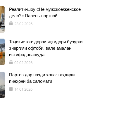
Реалити-шоу «Не мужское\женское
дело?» Парень-портной
23.02.2026
Тоҷикистон: дорои иқтидори бузурги
энергияи офтобӣ, вале амалан
истифоданашуда
02.02.2026
Партов дар назди хона: таҳдиди
пинҳонӣ ба саломатӣ
14.01.2026