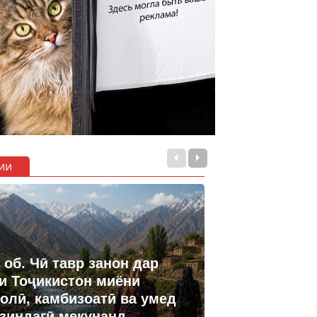
ии
 об. Чӣ тавр занон дар
и Тоҷикистон миёни
олӣ, камбизоатӣ ва умед
 зиндагӣ мекунанд