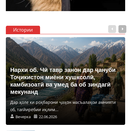
Истории
Нархи об. Чӣ тавр занон дар ҷануби
Тоҷикистон миёни хушксолӣ,
камбизоатӣ ва умед ба об зиндагӣ
мекунанд
Дар ҳоле ки роҳбарони ҷаҳон масъалаҳои амнияти
об, тағйирёбии иқлим...
Вечерка
22.06.2026