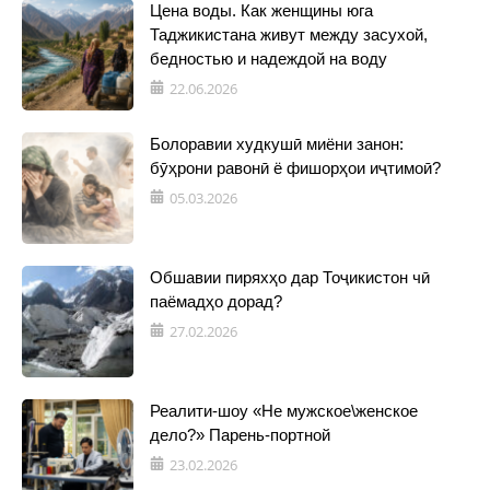
Цена воды. Как женщины юга
Таджикистана живут между засухой,
бедностью и надеждой на воду
22.06.2026
Болоравии худкушӣ миёни занон:
бӯҳрони равонӣ ё фишорҳои иҷтимоӣ?
05.03.2026
Обшавии пиряхҳо дар Тоҷикистон чӣ
паёмадҳо дорад?
27.02.2026
Реалити-шоу «Не мужское\женское
дело?» Парень-портной
23.02.2026