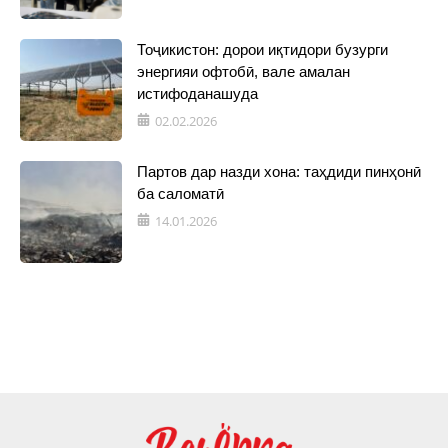
Тоҷикистон: дорои иқтидори бузурги
энергияи офтобӣ, вале амалан
истифоданашуда
02.02.2026
Партов дар назди хона: таҳдиди пинҳонӣ
ба саломатӣ
14.01.2026