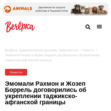
/
/
Вечёрка: медиакомпания Душанбе, Таджикистан
Новости
Эмомали Рахмон и Жозеп Боррель договорились об укреплении
таджикско-афганской границы
Новости
Эмомали Рахмон и Жозеп
Боррель договорились об
укреплении таджикско-
афганской границы