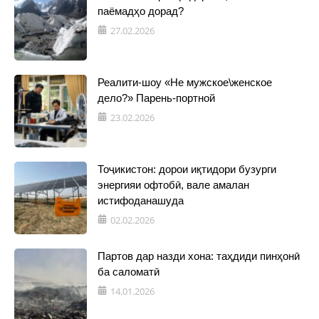
паёмадҳо дорад?
27.02.2026
Реалити-шоу «Не мужское\женское
дело?» Парень-портной
23.02.2026
Тоҷикистон: дорои иқтидори бузурги
энергияи офтобӣ, вале амалан
истифоданашуда
02.02.2026
Партов дар назди хона: таҳдиди пинҳонӣ
ба саломатӣ
14.01.2026