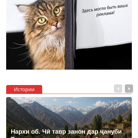
Истории
Нархи об. Чӣ тавр занон дар ҷануби