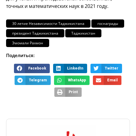
точных и математических наук в 2021 году.
30 летие Независимости Таджикистана
госнаграды
президент Таджикистана
Таджикистан
Эмомали Рахмон
Поделиться:
Facebook
LinkedIn
Twitter
Telegram
WhatsApp
Email
Print