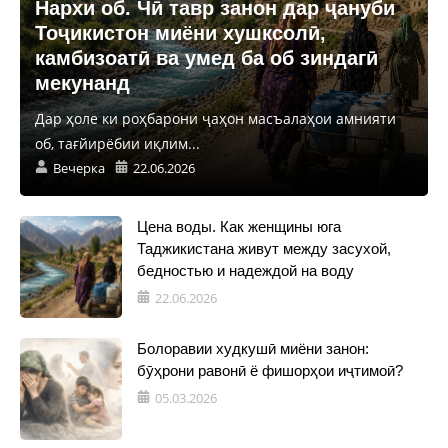
Нархи об. Чӣ тавр занон дар ҷануби
Тоҷикистон миёни хушксолӣ,
камбизоатӣ ва умед ба об зиндагӣ
мекунанд
Дар ҳоле ки роҳбарони ҷаҳон масъалаҳои амнияти
об, тағйирёбии иқлим...
Вечерка
22.06.2026
Цена воды. Как женщины юга
Таджикистана живут между засухой,
бедностью и надеждой на воду
22.06.2026
Болоравии худкушӣ миёни занон:
бӯҳрони равонӣ ё фишорҳои иҷтимоӣ?
05.03.2026