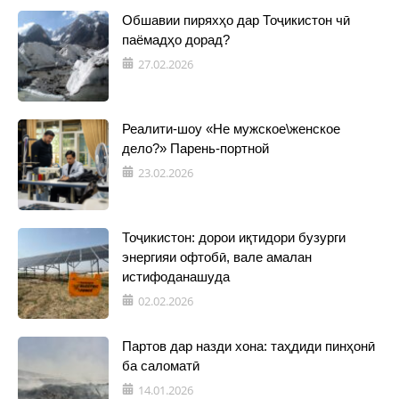
Обшавии пиряхҳо дар Тоҷикистон чӣ
паёмадҳо дорад?
27.02.2026
Реалити-шоу «Не мужское\женское
дело?» Парень-портной
23.02.2026
Тоҷикистон: дорои иқтидори бузурги
энергияи офтобӣ, вале амалан
истифоданашуда
02.02.2026
Партов дар назди хона: таҳдиди пинҳонӣ
ба саломатӣ
14.01.2026