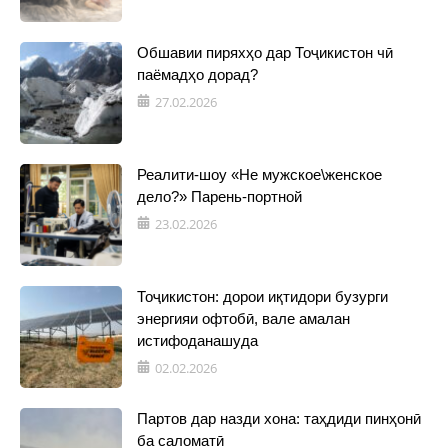
Обшавии пиряхҳо дар Тоҷикистон чӣ
паёмадҳо дорад?
27.02.2026
Реалити-шоу «Не мужское\женское
дело?» Парень-портной
23.02.2026
Тоҷикистон: дорои иқтидори бузурги
энергияи офтобӣ, вале амалан
истифоданашуда
02.02.2026
Партов дар назди хона: таҳдиди пинҳонӣ
ба саломатӣ