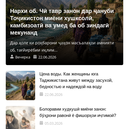
Нархи об. Чӣ тавр занон дар ҷануби
Тоҷикистон миёни хушксолӣ,
камбизоатӣ ва умед ба об зиндагӣ
мекунанд
Дар ҳоле ки роҳбарони ҷаҳон масъалаҳои амнияти
об, тағйирёбии иқлим...
Вечерка
22.06.2026
Цена воды. Как женщины юга
Таджикистана живут между засухой,
бедностью и надеждой на воду
22.06.2026
Болоравии худкушӣ миёни занон:
бӯҳрони равонӣ ё фишорҳои иҷтимоӣ?
05.03.2026