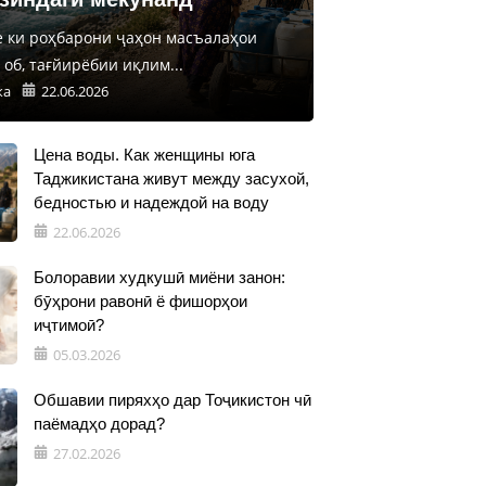
е ки роҳбарони ҷаҳон масъалаҳои
об, тағйирёбии иқлим...
ка
22.06.2026
Цена воды. Как женщины юга
Таджикистана живут между засухой,
бедностью и надеждой на воду
22.06.2026
Болоравии худкушӣ миёни занон:
бӯҳрони равонӣ ё фишорҳои
иҷтимоӣ?
05.03.2026
Обшавии пиряхҳо дар Тоҷикистон чӣ
паёмадҳо дорад?
27.02.2026