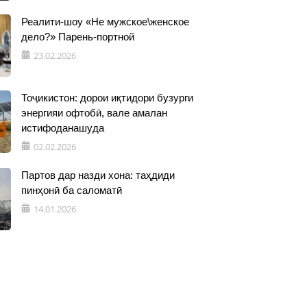
Реалити-шоу «Не мужское\женское
дело?» Парень-портной
23.02.2026
Тоҷикистон: дорои иқтидори бузурги
энергияи офтобӣ, вале амалан
истифоданашуда
02.02.2026
Партов дар назди хона: таҳдиди
пинҳонӣ ба саломатӣ
14.01.2026