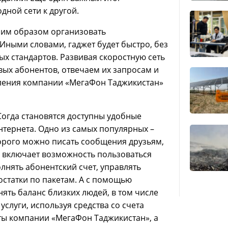
дной сети к другой.
шим образом организовать
 Иными словами, гаджет будет быстро, без
х стандартов. Развивая скоростную сеть
вых абонентов, отвечаем их запросам и
вления компании «МегаФон Таджикистан»
Согда становятся доступны удобные
тернета. Одно из самых популярных –
орого можно писать сообщения друзьям,
е включает возможность пользоваться
лнять абонентский счет, управлять
остатки по пакетам. А с помощью
ять баланс близких людей, в том числе
услуги, используя средства со счета
ты компании «МегаФон Таджикистан», а