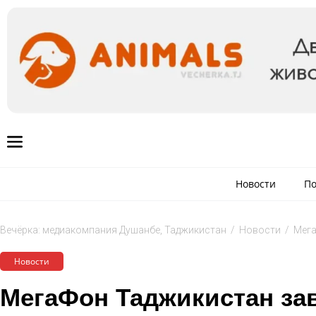
Новости
По
Вечёрка: медиакомпания Душанбе, Таджикистан
/
Новости
/
Мега
Новости
МегаФон Таджикистан за