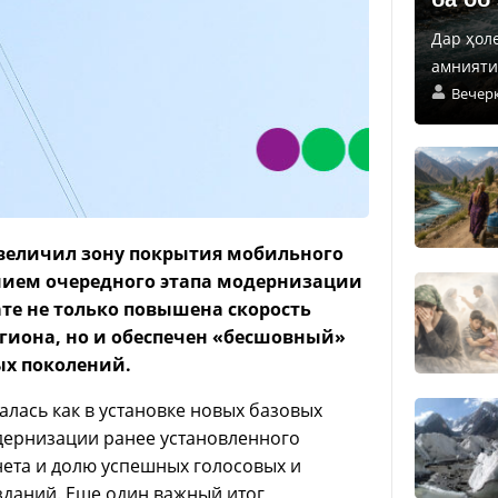
Дар ҳол
амнияти 
Вечер
величил зону покрытия мобильного
ением очередного этапа модернизации
ате не только повышена скорость
егиона, но и обеспечен «бесшовный»
ых поколений.
алась как в установке новых базовых
одернизации ранее установленного
нета и долю успешных голосовых и
 зданий. Еще один важный итог