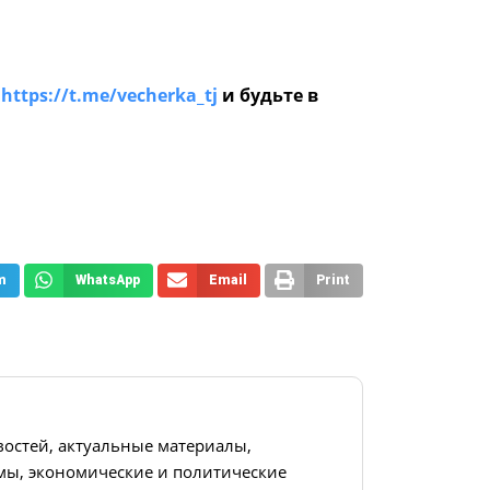
е
https://t.me/vecherka_tj
и будьте в
m
WhatsApp
Email
Print
востей, актуальные материалы,
ы, экономические и политические