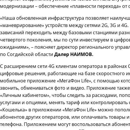
модернизации – обеспечение «плавности перехода» от о
«Наша обновленная инфраструктура позволяет наилуч
«маневрирование» устройств между сетями 2G, 3G и 4G.
зависаний переходить между базовыми станциями разны
четвертого поколения, мы по сути инвестируем в цифро
ожиданиям», – поясняет директор регионального упра
по Согдийской области
Далер НАИМОВ.
С расширением сети 4G клиентам оператора в районах 
цифровые решения, работающие на базе скоростного ин
мобильное приложение «МегаФон Life», с помощью кот
звонить, обмениваться фото и видео. Приложение такж
«Личным кабинетом», чтобы следить за расходами, попо
услугами и опциями, менять тариф или контролировать 
«Кошелька» в приложении «МегаФон Life» можно пополн
абонентов других операторов, или оплачивать товары и 
телефона. Приложением могут воспользоваться абонен