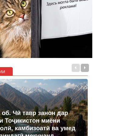
ии
 об. Чӣ тавр занон дар
и Тоҷикистон миёни
олӣ, камбизоатӣ ва умед
 зиндагӣ мекунанд