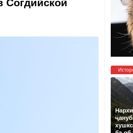
в Согдийской
Истор
Нархи
ҷануб
хушкс
ба об