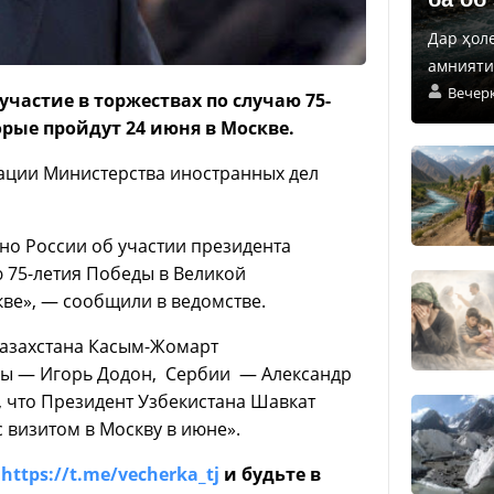
Дар ҳол
амнияти 
Вечер
астие в торжествах по случаю 75-
рые пройдут 24 июня в Москве.
ации Министерства иностранных дел
о России об участии президента
 75-летия Победы в Великой
кве», — сообщили в ведомстве.
Казахстана Касым-Жомарт
ы — Игорь Додон, Сербии — Александр
, что Президент Узбекистана Шавкат
с визитом в Москву в июне».
е
https://t.me/vecherka_tj
и будьте в