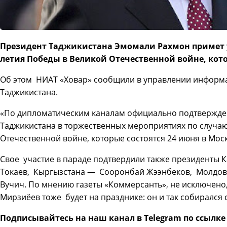
Президент Таджикистана Эмомали Рахмон примет уч
летия Победы в Великой Отечественной войне, кото
Об этом НИАТ «Ховар» сообщили в управлении информ
Таджикистана.
«По дипломатическим каналам официально подтвержден
Таджикистана в торжественных мероприятиях по случаю
Отечественной войне, которые состоятся 24 июня в Мос
Свое участие в параде подтвердили также президенты 
Токаев, Кыргызстана — Сооронбай Жээнбеков, Молдов
Вучич. По мнению газеты «Коммерсанть», не исключено
Мирзиёев тоже будет на празднике: он и так собирался 
Подписывайтесь на наш канал в Telegram по ссылк