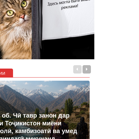
ии
 об. Чӣ тавр занон дар
и Тоҷикистон миёни
олӣ, камбизоатӣ ва умед
 зиндагӣ мекунанд