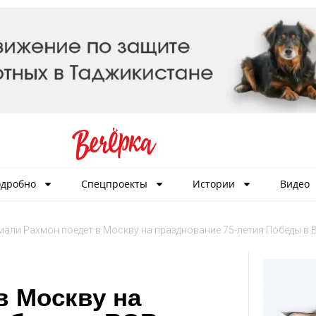
дробно
Спецпроекты
Истории
Видео
али Рахмон поедет в Москву на празднование 75-летия Победы в 
в Москву на