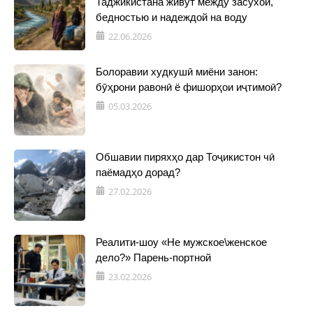
Таджикистана живут между засухой,
бедностью и надеждой на воду
22.06.2026
Болоравии худкушӣ миёни занон:
бӯҳрони равонӣ ё фишорҳои иҷтимоӣ?
05.03.2026
Обшавии пиряхҳо дар Тоҷикистон чӣ
паёмадҳо дорад?
27.02.2026
Реалити-шоу «Не мужское\женское
дело?» Парень-портной
23.02.2026