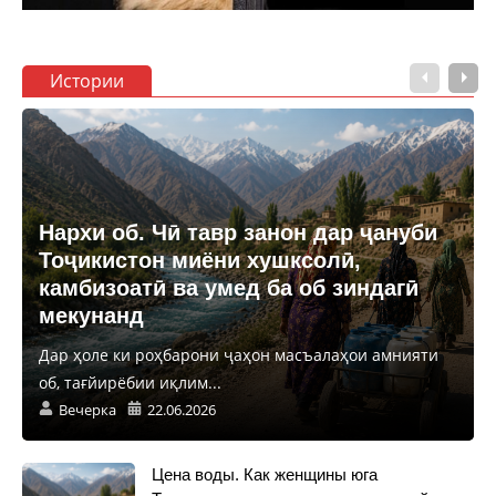
Истории
Нархи об. Чӣ тавр занон дар ҷануби
Тоҷикистон миёни хушксолӣ,
камбизоатӣ ва умед ба об зиндагӣ
мекунанд
Дар ҳоле ки роҳбарони ҷаҳон масъалаҳои амнияти
об, тағйирёбии иқлим...
Вечерка
22.06.2026
Цена воды. Как женщины юга