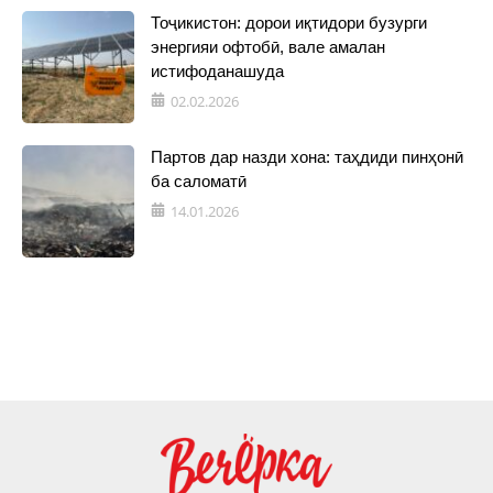
Тоҷикистон: дорои иқтидори бузурги
энергияи офтобӣ, вале амалан
истифоданашуда
02.02.2026
Партов дар назди хона: таҳдиди пинҳонӣ
ба саломатӣ
14.01.2026