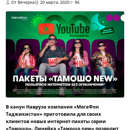
От
Вечерка
20 марта, 2020
86
В канун Навруза компания «МегаФон
Таджикистан» приготовила для своих
клиентов новые интернет-пакеты серии
«Тамошо». Линейка «Тамошо
new
» позволит