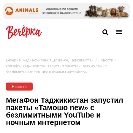
/
/
Вечёрка: медиакомпания Душанбе, Таджикистан
Новости
МегаФон Таджикистан запустил пакеты «Тамошо new» с
безлимитными YouTube и ночным интернетом
Новости
МегаФон Таджикистан запустил
пакеты «Тамошо new» с
безлимитными YouTube и
ночным интернетом