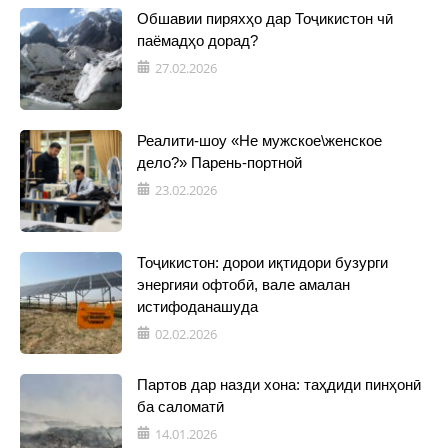
Обшавии пиряхҳо дар Тоҷикистон чӣ
паёмадҳо дорад?
27.02.2026
Реалити-шоу «Не мужское\женское
дело?» Парень-портной
23.02.2026
Тоҷикистон: дорои иқтидори бузурги
энергияи офтобӣ, вале амалан
истифоданашуда
02.02.2026
Партов дар назди хона: таҳдиди пинҳонӣ
ба саломатӣ
14.01.2026