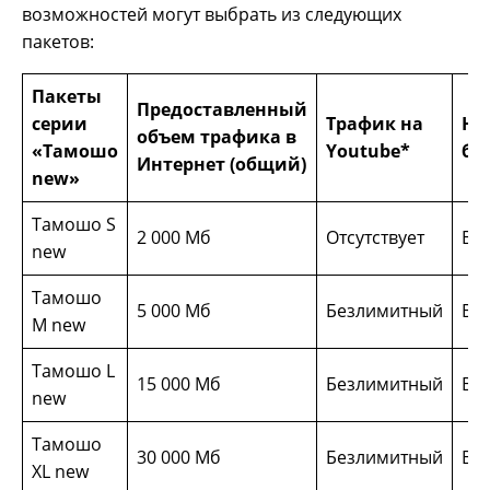
возможностей могут выбрать из следующих
пакетов:
Пакеты
Предоставленный
серии
Трафик на
Но
объем трафика в
«Тамошо
Youtube*
бе
Интернет (общий)
new
»
Тамошо S
2 000 Мб
Отсутствует
Вк
new
Тамошо
5 000 Мб
Безлимитный
Вк
M new
Тамошо L
15 000 Мб
Безлимитный
Вк
new
Тамошо
30 000 Мб
Безлимитный
Вк
XL new