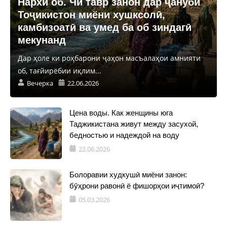
Нархи об. Чӣ тавр занон дар ҷануби
Тоҷикистон миёни хушксолӣ,
камбизоатӣ ва умед ба об зиндагӣ
мекунанд
Дар ҳоле ки роҳбарони ҷаҳон масъалаҳои амнияти
об, тағйирёбии иқлим...
Вечерка
22.06.2026
Цена воды. Как женщины юга
Таджикистана живут между засухой,
бедностью и надеждой на воду
22.06.2026
Болоравии худкушӣ миёни занон:
бӯҳрони равонӣ ё фишорҳои иҷтимоӣ?
05.03.2026