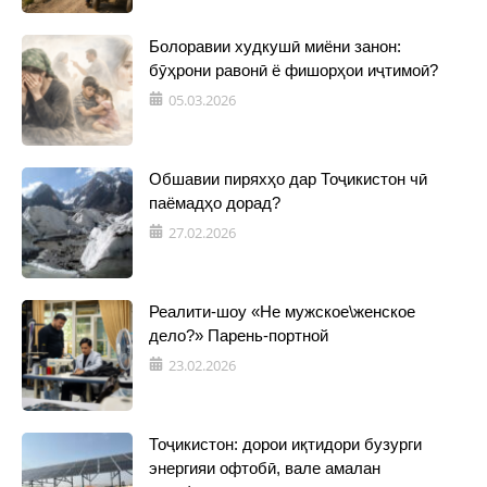
Болоравии худкушӣ миёни занон:
бӯҳрони равонӣ ё фишорҳои иҷтимоӣ?
05.03.2026
Обшавии пиряхҳо дар Тоҷикистон чӣ
паёмадҳо дорад?
27.02.2026
Реалити-шоу «Не мужское\женское
дело?» Парень-портной
23.02.2026
Тоҷикистон: дорои иқтидори бузурги
энергияи офтобӣ, вале амалан