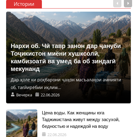
Истории
Нархи об. Чӣ тавр занон дар ҷануби
Тоҷикистон миёни хушксолӣ,
камбизоатӣ ва умед ба об зиндагӣ
мекунанд
Дар ҳоле ки роҳбарони ҷаҳон масъалаҳои амнияти
об, тағйирёбии иқлим...
Вечерка
22.06.2026
Цена воды. Как женщины юга
Таджикистана живут между засухой,
бедностью и надеждой на воду
22.06.2026