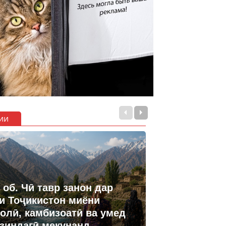
ии
 об. Чӣ тавр занон дар
и Тоҷикистон миёни
олӣ, камбизоатӣ ва умед
 зиндагӣ мекунанд