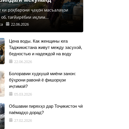
е ки роҳбарони ҷаҳон масъалаҳои
об, тағйирёбии иқлим...
ка
22.06.2026
Цена воды. Как женщины юга
Таджикистана живут между засухой,
бедностью и надеждой на воду
22.06.2026
Болоравии худкушӣ миёни занон:
бӯҳрони равонӣ ё фишорҳои
иҷтимоӣ?
05.03.2026
Обшавии пиряхҳо дар Тоҷикистон чӣ
паёмадҳо дорад?
27.02.2026