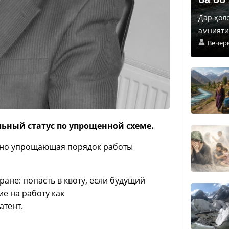
Дар ҳол
амнияти 
Вечер
ьный статус по упрощенной схеме.
ельно упрощающая порядок работы
ране: попасть в квоту, если будущий
е на работу как
атент.