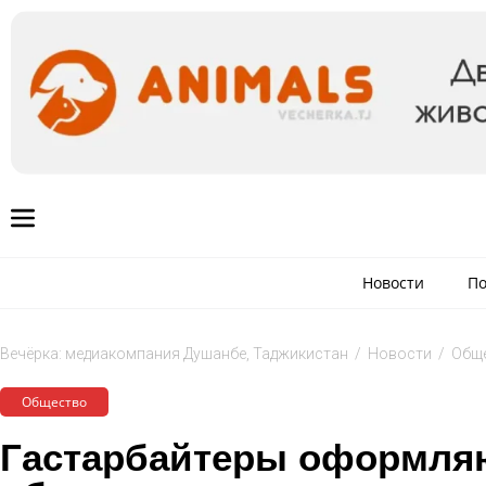
Новости
По
Вечёрка: медиакомпания Душанбе, Таджикистан
/
Новости
/
Общ
Общество
Гастарбайтеры оформля