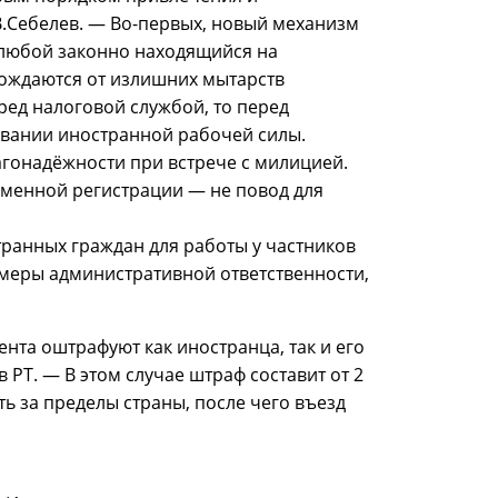
.Себелев. — Во-первых, новый механизм
т любой законно находящийся на
бождаются от излишних мытарств
ред налоговой службой, то перед
вании иностранной рабочей силы.
агонадёжности при встрече с милицией.
еменной регистрации — не повод для
ранных граждан для работы у частников
 меры административной ответственности,
ента оштрафуют как иностранца, так и его
РТ. — В этом случае штраф составит от 2
ть за пределы страны, после чего въезд