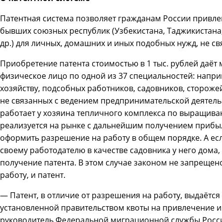
Патентная система позволяет гражданам России привле
бывших союзных республик (Узбекистана, Таджикистана
др.) для личных, домашних и иных подобных нужд, не с
Приобретение патента стоимостью в 1 тыс. рублей даёт 
физическое лицо по одной из 37 специальностей: напр
хозяйству, подсобных работников, садовников, сторожей, 
не связанных с ведением предпринимательской деятельн
работает у хозяина тепличного комплекса по выращива
реализуется на рынке с дальнейшим получением прибыл
оформить разрешение на работу в общем порядке. А есл
своему работодателю в качестве садовника у него дома, 
получение патента. В этом случае законом не запреще
работу, и патент.
— Патент, в отличие от разрешения на работу, выдаётс
установленной правительством квоты на привлечение 
руководитель Федеральной миграционной службы России