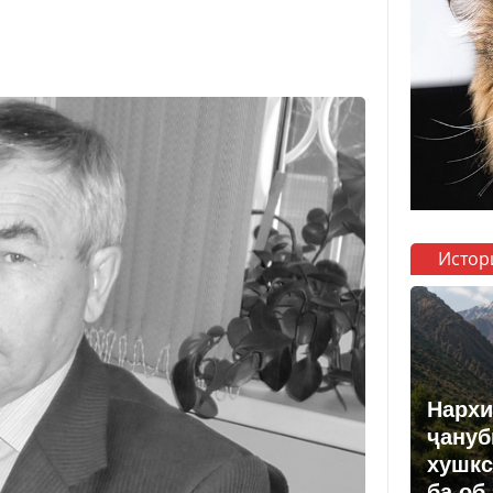
Истор
Нархи
ҷануб
хушкс
ба об