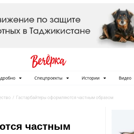
дробно
Спецпроекты
Истории
Видео
ество
/
Гастарбайтеры оформляются частным образом
ются частным