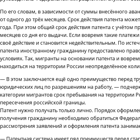
По его словам, в зависимости от суммы внесённого аван
от одного до трёх месяцев. Срок действия патента може
года. При этом общий срок действия патента с учётом п
месяцев со дня его выдачи. Если вовремя такие платежи
своё действие и становится недействительным. По исте
патента иностранному гражданину предоставлено право
условиях. Так, мигранты на основании патента и вовре
находиться на территории России неопределённое коли
— В этом заключается ещё одно преимущество перед т
юридических лиц по разрешениям на работу, — подчерк
категории мигрантов срок пребывания на территории Р
пересечения российской границы.
Патент нужно получать только лично. Порядок оформлен
получения гражданину необходимо обратиться Федера
рассмотрения заявлений и оформления патента занимает
— Патентная система имеет ряд преимуществ перед ст