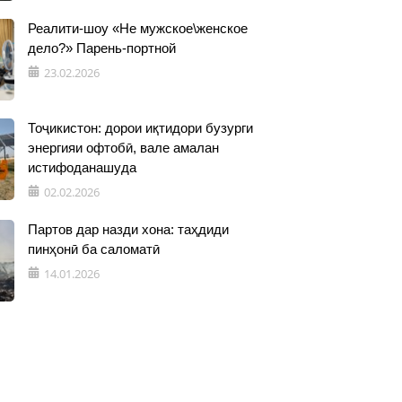
Реалити-шоу «Не мужское\женское
дело?» Парень-портной
23.02.2026
Тоҷикистон: дорои иқтидори бузурги
энергияи офтобӣ, вале амалан
истифоданашуда
02.02.2026
Партов дар назди хона: таҳдиди
пинҳонӣ ба саломатӣ
14.01.2026