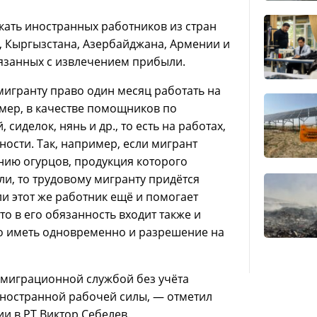
кать иностранных работников из стран
, Кыргызстана, Азербайджана, Армении и
вязанных с извлечением прибыли.
мигранту право один месяц работать на
имер, в качестве помощников по
сиделок, нянь и др., то есть на работах,
ости. Так, например, если мигрант
нию огурцов, продукция которого
и, то трудовому мигранту придётся
и этот же работник ещё и помогает
то в его обязанность входит также и
но иметь одновременно и разрешение на
я миграционной службой без учёта
иностранной рабочей силы, — отметил
 в РТ Виктор Себелев.